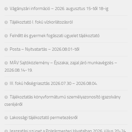
Vágányzári információ – 2026. augusztus 15-től 18-ig
Tájékoztató I. fokú vízkorlátozásról
Felnőtt és gyermek fogászati ügyelet tájékoztató
Posta – Nyitvatartás – 2026.08.01-től
MÁV Sajtóközlemény – Éjszakai, zajjal járó munkavégzés –
2026.08.14-19.
III. fokú hőségriasztás 2026.07.30 – 2026.08.04.
Tájékoztatás könyvformátumú személyazonosító igazolvány
cseréjéről
Lakossági tájékoztató permetezésről
Igazgatási szünet a Polgármesteri Hivatalban 2026. július 20-24.