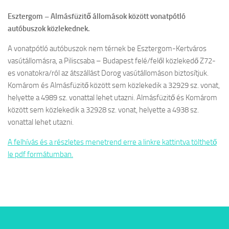
Esztergom – Almásfüzitő állomások között vonatpótló
autóbuszok közlekednek.
A vonatpótló autóbuszok nem térnek be Esztergom-Kertváros
vasútállomásra, a Piliscsaba – Budapest felé/felől közlekedő Z72-
es vonatokra/ról az átszállást Dorog vasútállomáson biztosítjuk.
Komárom és Almásfüzitő között sem közlekedik a 32929 sz. vonat,
helyette a 4989 sz. vonattal lehet utazni. Almásfüzitő és Komárom
között sem közlekedik a 32928 sz. vonat, helyette a 4938 sz.
vonattal lehet utazni.
A felhívás és a részletes menetrend erre a linkre kattintva tölthető
le pdf formátumban.