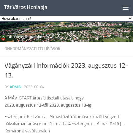
Tát Város Honlapja
Skip to content
ÖNKORMÁNYZATI FELHÍVÁSOK
Vágányzári információk 2023. augusztus 12-
13.
BY
ADMIN
·
2023-08-04
A MÁV-START értesíti tisztelt utasait, hogy
2023. augusztus 12-től 2023. augusztus 13-ig
Esztergom-Kertváros – Almásfüzitő állomások között végzett
pályakarbantartási munkák miatt a 4 Esztergom – Almásfüzitő [–
Komárom] vasútvonalon