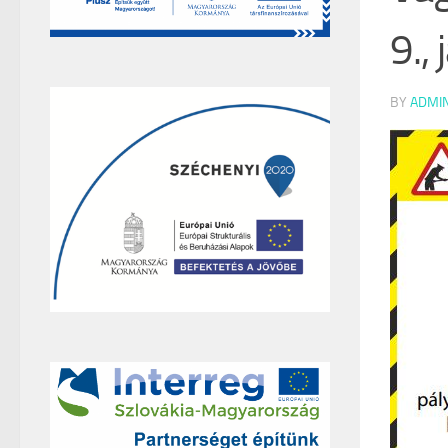
9.,
BY
ADMI