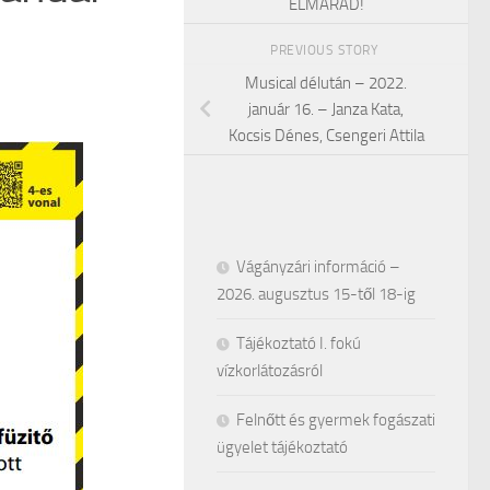
ELMARAD!
PREVIOUS STORY
Musical délután – 2022.
január 16. – Janza Kata,
Kocsis Dénes, Csengeri Attila
Vágányzári információ –
2026. augusztus 15-től 18-ig
Tájékoztató I. fokú
vízkorlátozásról
Felnőtt és gyermek fogászati
ügyelet tájékoztató