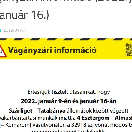
 január 16.)
N
·
2022-01-04