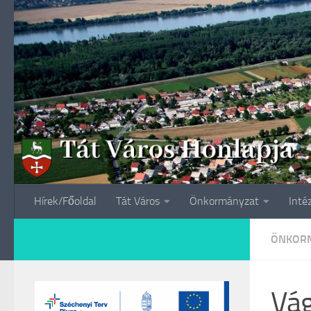
Skip to content
Hírek/Főoldal
Tát Város
Önkormányzat
Inté
ÖNKORM
Vág