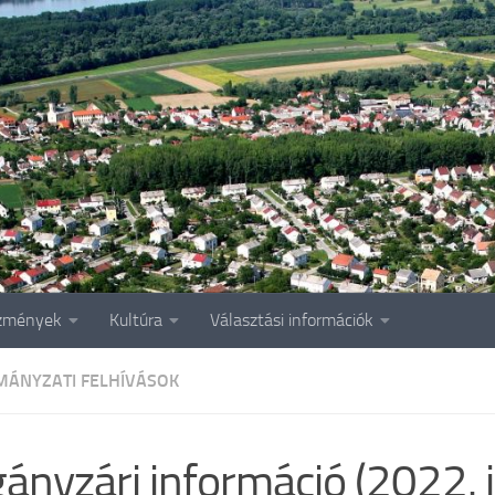
zmények
Kultúra
Választási információk
ÁNYZATI FELHÍVÁSOK
ányzári információ (2022. 