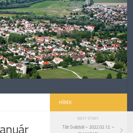
HÍREK
NEXT STORY
január
Táti Svábbál – 2022.02.12. –