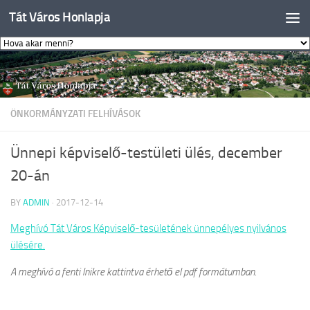
Tát Város Honlapja
Skip to content
ÖNKORMÁNYZATI FELHÍVÁSOK
Ünnepi képviselő-testületi ülés, december
20-án
BY
ADMIN
·
2017-12-14
Meghívó Tát Város Képviselő-tesületének ünnepélyes nyilvános
ülésére.
A meghívó a fenti lnikre kattintva érhető el pdf formátumban.