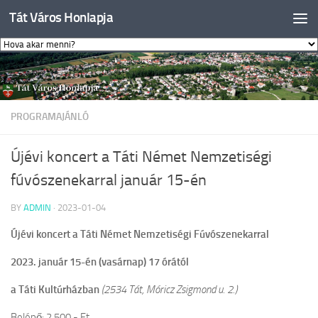
Tát Város Honlapja
Skip to content
PROGRAMAJÁNLÓ
Újévi koncert a Táti Német Nemzetiségi
fúvószenekarral január 15-én
BY
ADMIN
·
2023-01-04
Újévi koncert a Táti Német Nemzetiségi Fúvószenekarral
2023. január 15-én (vasárnap) 17 órától
a Táti Kultúrházban
(2534 Tát, Móricz Zsigmond u. 2.)
Belépő: 2.500.- Ft