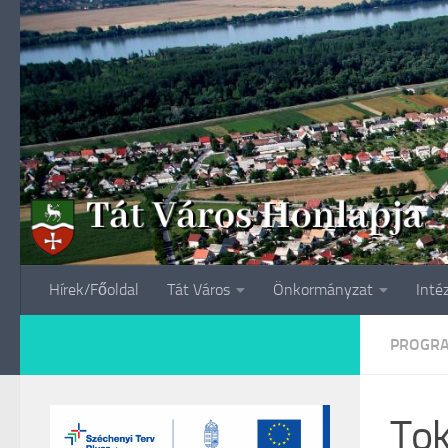
Skip to content
Hírek/Főoldal
Tát Város
Önkormányzat
Inté
PROGR
Tok