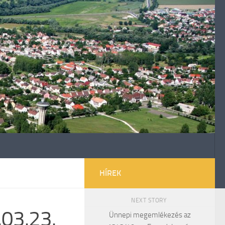
HÍREK
NEXT STORY
.03.23.
Ünnepi megemlékezés az