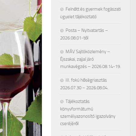
Felnőtt és gyermek fogászati
ügyelet tájékoztató
Posta – Nyitvatartás –
2026.08.01-től
MÁV Sajtóközlemény –
Éjszakai, zajjal járó
munkavégzés – 2026.08.14-19.
III. fokú hőségriasztás
2026.07.30 – 2026.08.04.
Tájékoztatás
könyvformátumú
személyazonosító igazolvány
cseréjéről