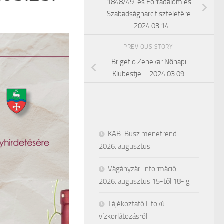
1848/49-es Forradalom és
Szabadságharc tiszteletére
– 2024.03.14.
PREVIOUS STORY
Brigetio Zenekar Nőnapi
Klubestje – 2024.03.09.
KAB-Busz menetrend –
2026. augusztus
Vágányzári információ –
2026. augusztus 15-től 18-ig
Tájékoztató I. fokú
vízkorlátozásról