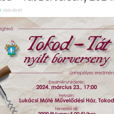
N
·
2024-03-07