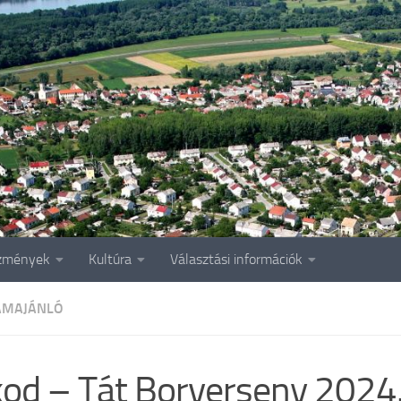
zmények
Kultúra
Választási információk
AMAJÁNLÓ
od – Tát Borverseny 2024