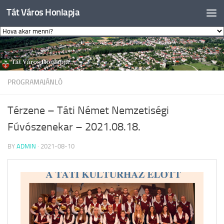
Tát Város Honlapja
Skip to content
PROGRAMAJÁNLÓ
Térzene – Táti Német Nemzetiségi
Fúvószenekar – 2021.08.18.
BY
ADMIN
·
2021-08-10