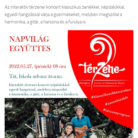
Az interaktív térzenei koncert klasszikus zenékkel, népdalokkal,
egyedi hangzással várja a gyermekeket, melyben megszólal a
harmonika, a gitár, a harsona és a furulya is.