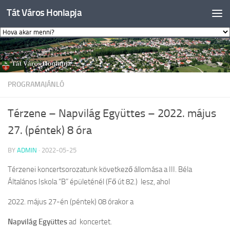
Tát Város Honlapja
Skip to content
PROGRAMAJÁNLÓ
Térzene – Napvilág Együttes – 2022. május
27. (péntek) 8 óra
BY
ADMIN
·
2022-05-25
Térzenei koncertsorozatunk következő állomása a III. Béla
Általános Iskola “B” épületénél (Fő út 82.) lesz, ahol
2022. május 27-én (péntek) 08 órakor a
Napvilág Együttes
ad koncertet.