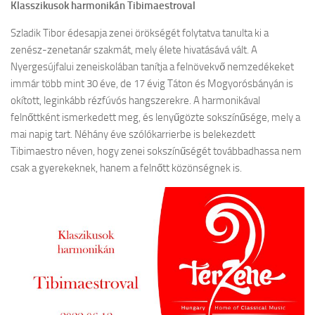
Klasszikusok harmonikán Tibimaestroval
Szladik Tibor édesapja zenei örökségét folytatva tanulta ki a
zenész-zenetanár szakmát, mely élete hivatásává vált. A
Nyergesújfalui zeneiskolában tanítja a felnövekvő nemzedékeket
immár több mint 30 éve, de 17 évig Táton és Mogyorósbányán is
okított, leginkább rézfúvós hangszerekre. A harmonikával
felnőttként ismerkedett meg, és lenyűgözte sokszínűsége, mely a
mai napig tart. Néhány éve szólókarrierbe is belekezdett
Tibimaestro néven, hogy zenei sokszínűségét továbbadhassa nem
csak a gyerekeknek, hanem a felnőtt közönségnek is.