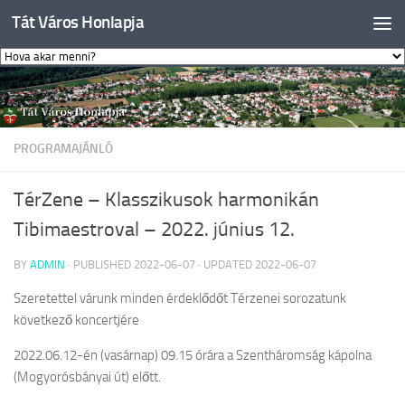
Tát Város Honlapja
Skip to content
PROGRAMAJÁNLÓ
TérZene – Klasszikusok harmonikán
Tibimaestroval – 2022. június 12.
BY
ADMIN
· PUBLISHED
2022-06-07
· UPDATED
2022-06-07
Szeretettel várunk minden érdeklődőt Térzenei sorozatunk
következő koncertjére
2022.06.12-én (vasárnap) 09.15 órára a Szentháromság kápolna
(Mogyorósbányai út) előtt.