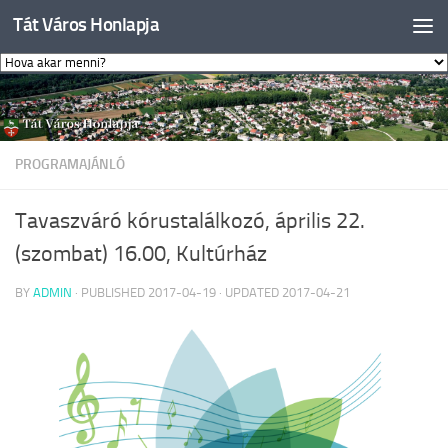
Tát Város Honlapja
Skip to content
PROGRAMAJÁNLÓ
Tavaszváró kórustalálkozó, április 22.
(szombat) 16.00, Kultúrház
BY
ADMIN
· PUBLISHED
2017-04-19
· UPDATED
2017-04-21