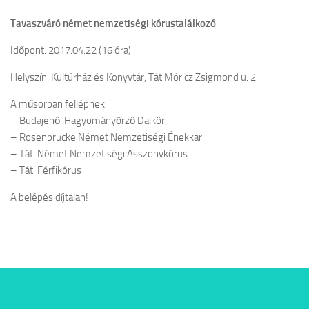
Tavaszváró német nemzetiségi kórustalálkozó
Időpont: 2017.04.22 (16 óra)
Helyszín: Kultúrház és Könyvtár, Tát Móricz Zsigmond u. 2.
A műsorban fellépnek:
– Budajenői Hagyományőrző Dalkör
– Rosenbrücke Német Nemzetiségi Énekkar
– Táti Német Nemzetiségi Asszonykórus
– Táti Férfikórus
A belépés díjtalan!