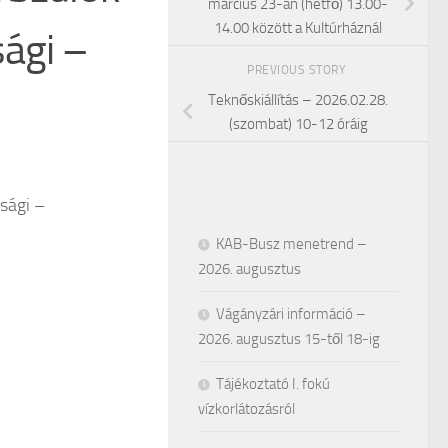
március 23-án (hétfő) 13.00-
14.00 között a Kultúrháznál
ági –
PREVIOUS STORY
Teknőskiállítás – 2026.02.28.
(szombat) 10-12 óráig
sági –
KAB-Busz menetrend –
2026. augusztus
Vágányzári információ –
2026. augusztus 15-től 18-ig
Tájékoztató I. fokú
vízkorlátozásról