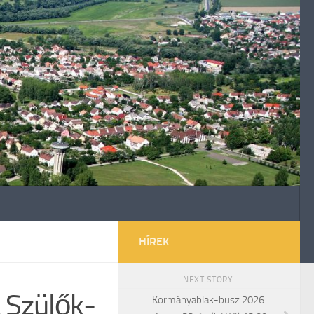
HÍREK
NEXT STORY
 Szülők-
Kormányablak-busz 2026.