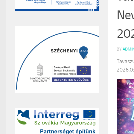
Nev
202
BY
ADMI
Tavaszv
2026.0