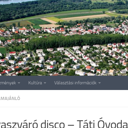
zmények
Kultúra
Választási információk
AMAJÁNLÓ
aszváró disco – Táti Óvoda