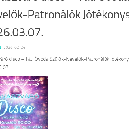
elők-Patronálók Jótékonys
6.03.07.
N
·
2026-02-24
áró disco – Táti Óvoda Szülők-Nevelők-Patronálók Jótékony
3.07.