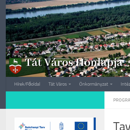
Skip to content
Hírek/Főoldal
Tát Város
Önkormányzat
Inté
PROGR
Tav