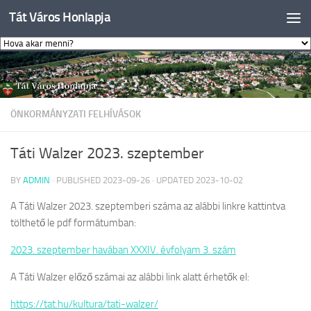
Tát Város Honlapja
Skip to content
ÖNKORMÁNYZATI FELHÍVÁSOK
Táti Walzer 2023. szeptember
BY
ADMIN
· PUBLISHED
2023-09-26
· UPDATED
2023-10-02
A Táti Walzer 2023. szeptemberi száma az alábbi linkre kattintva
tölthető le pdf formátumban:
2023. szeptember havában XXXIV. évfolyam 3. szám
A Táti Walzer előző számai az alábbi link alatt érhetők el:
https://tat.hu/kultura/tati-walzer/