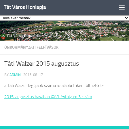
Tát Város Honlapja
Skip to content
ÖNKORMÁNYZATI FELHÍVÁSOK
Táti Walzer 2015 augusztus
BY
ADMIN
·
2015-08-17
a Táti Walzer legújabb száma az alábbi linken tölthető le:
2015. augusztus havában XXVI. évfolyam 3. szám