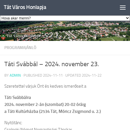
Tát Város Honlapja
Skip to content
PROGRAMAJÁNLÓ
Táti Svábbál – 2024. november 23.
BY
ADMIN
· PUBLISHED
2024-11-11
· UPDATED
2024-11-22
Szeretettel várjuk Önt és kedves ismerőseit a
Táti Svábbálra
2024. november 2-án (szombat) 20-02 óráig
a Táti Kultúrházba (2534 Tát, Móricz Zsigmond u. 2.)
Nyitótánc:
Csolnoki Német Nemzetiségi Tánckar