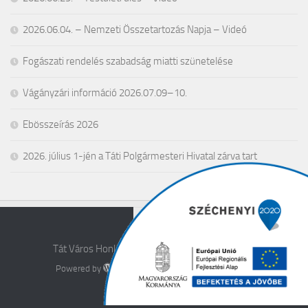
2026.06.04. – Nemzeti Összetartozás Napja – Videó
Fogászati rendelés szabadság miatti szünetelése
Vágányzári információ 2026.07.09–10.
Ebösszeírás 2026
2026. július 1-jén a Táti Polgármesteri Hivatal zárva tart
Tát Város Honlapja © 2026. All Rights Reserved.
Powered by
- Designed with the
Hueman theme