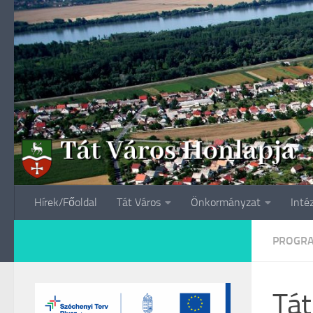
Skip to content
Hírek/Főoldal
Tát Város
Önkormányzat
Inté
PROGR
Tát