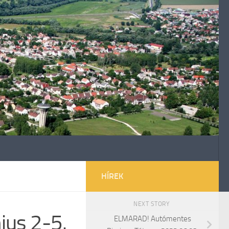
HÍREK
NEXT STORY
ius 2-5.
ELMARAD! Autómentes