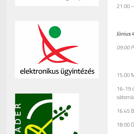
21.00 –
Június 
09.00 Pü
15.00 M
16-19 ó
sátorná
16.45 B
18.00 D