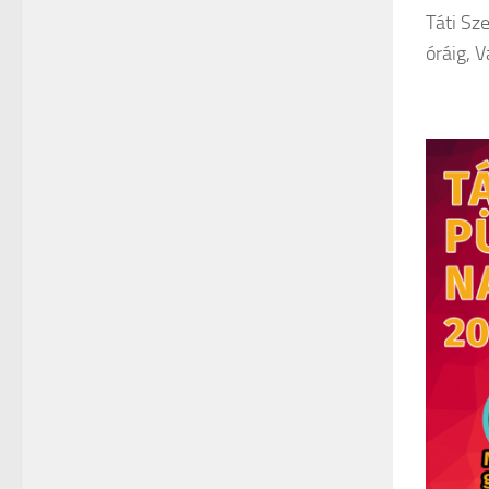
Táti Sz
óráig, 