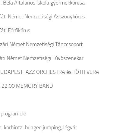
II. Béla Általános Iskola gyermekkórusa
Táti Német Nemzetiségi Asszonykórus
áti Férfikórus
zári Német Nemzetiségi Tánccsoport
áti Német Nemzetiségi Fúvószenekar
BUDAPEST JAZZ ORCHESTRA és TÓTH VERA
– 22.00 MEMORY BAND
 programok:
 körhinta, bungee jumping, légvár