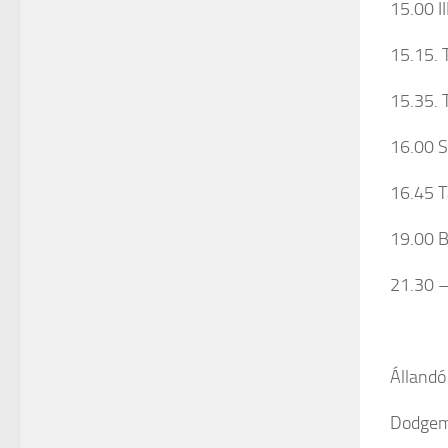
15.00 I
15.15. 
15.35. T
16.00 S
16.45 T
19.00 
21.30 
Állandó
Dodgem,