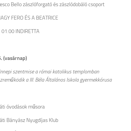
esco Bello zászlóforgató és zászlódobáló csoport
NAGY FERO ÉS A BEATRICE
– 01.00 INDIRETTA
5. (vasárnap)
nnepi szentmise a római katolikus templomban
ködik a III. Béla Általános Iskola gyermekkórusa
áti óvodások műsora
áti Bányász Nyugdíjas Klub