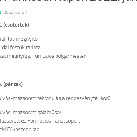
N
·
2022-05-27
2. (csütörtök)
iállítás megnyitó
rdai festők tárlata
tást megnyitja: Turi Lajos polgármester
3. (péntek)
úvós-mazsorett felvonulás a rendezvénytér körül
Fúvós-mazsorett gálaműsor
Mazsorett és Formációs Tánccsoport
oki Fúvószenekar