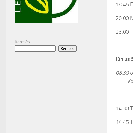
18.45 F
20.00 
23.00 
Keresés
Keresés
Június 
08.30 Ü
Közremű
14.30 T
14.45 T