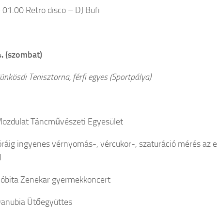
 01.00 Retro disco – DJ Bufi
4. (szombat)
nkösdi Tenisztorna, férfi egyes (Sportpálya)
ozdulat Táncművészeti Egyesület
ráig ingyenes vérnyomás-, vércukor-, szaturáció mérés az 
l
óbita Zenekar gyermekkoncert
anubia Ütőegyüttes