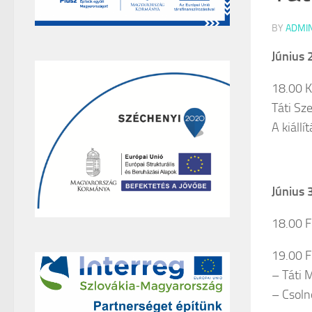
BY
ADMI
Június 
18.00 K
Táti Sze
A kiállí
Június 
18.00 F
19.00 
– Táti 
– Csoln