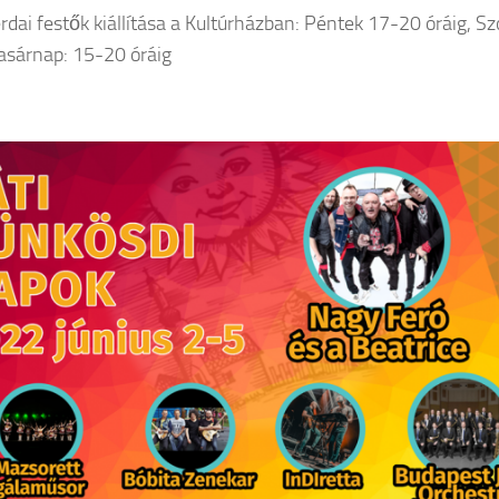
erdai festők kiállítása a Kultúrházban: Péntek 17-20 óráig, 
Vasárnap: 15-20 óráig