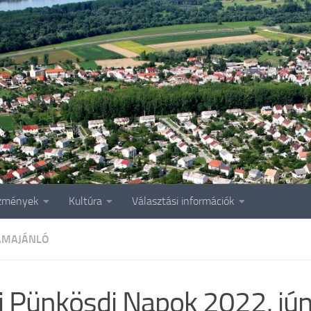
zmények
Kultúra
Választási információk
AMAJÁNLÓ
i Pünkösdi Napok 2022. jún