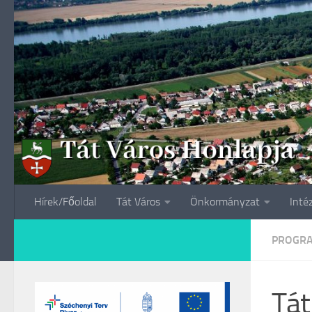
Skip to content
Hírek/Főoldal
Tát Város
Önkormányzat
Inté
PROGR
Tát