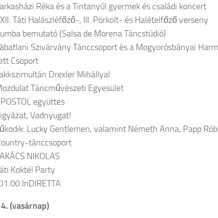
arkasházi Réka és a Tintanyúl gyermek és családi koncert
II. Táti Halászléfőző-, III. Pörkölt- és Halételfőző verseny
umba bemutató (Salsa de Morena Táncstúdió)
ábatlani Szivárvány Tánccsoport és a Mogyorósbányai Har
tt Csoport
akkszimultán Drexler Mihállyal
ozdulat Táncművészeti Egyesület
APOSTOL együttes
igyázat, Vadnyugat!
ködik: Lucky Gentlemen, valamint Németh Anna, Papp Róber
ountry-tánccsoport
TAKÁCS NIKOLAS
áti Koktél Party
01.00 InDIRETTA
4. (vasárnap)