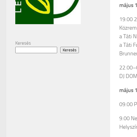
május 1
19.00 2
Közrem
a Táti 
Keresés
a Táti 
Keresés
Brunner
22.00–0
DJ DOM
május 1
09.00 P
9.00 Ne
Helyszí