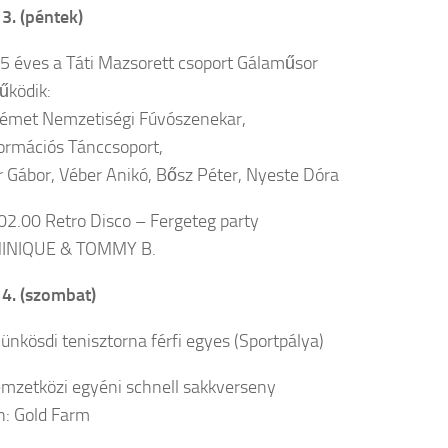
3. (péntek)
5 éves a Táti Mazsorett csoport Gálaműsor
űködik:
Német Nemzetiségi Fúvószenekar,
Formációs Tánccsoport,
 Gábor, Véber Anikó, Bősz Péter, Nyeste Dóra
2.00 Retro Disco – Fergeteg party
INIQUE & TOMMY B.
4. (szombat)
ünkösdi tenisztorna férfi egyes (Sportpálya)
mzetközi egyéni schnell sakkverseny
n: Gold Farm