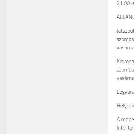
21.00–
ÁLLAN
Játszóu
szombat
vasárna
Kisvona
szombat
vasárna
Légvára
Helysz
A rende
Infó: t