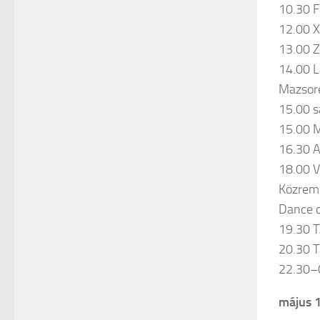
10.30 F
12.00 XX
13.00 Z
14.00 L
Mazsore
15.00 s
15.00 M
16.30 
18.00 V
Közremű
Dance c
19.30 
20.30 T
22.30–
május 1