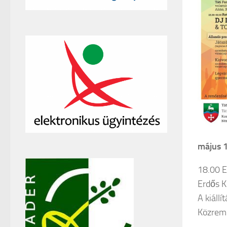
május 1
18.00 E
Erdős K
A kiállí
Közremű