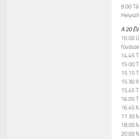
9.00 Tá
Helyszín
A 20 É
10.00 Ü
fúvósze
14.45 T
15.00 T
15.15 T
15.30 I
15.45 T
16.05 T
16.45 M
17.30 M
18.00 M
20.00 N