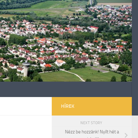
HÍREK
NEXT STORY
Nézz be hozzánk! Nyílt hét a