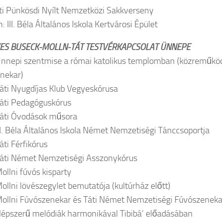
ti Pünkösdi Nyílt Nemzetközi Sakkverseny
: III. Béla Általános Iskola Kertvárosi Épület
VES BUSECK-MOLLN-TÁT TESTVÉRKAPCSOLAT ÜNNEPE
nnepi szentmise a római katolikus templomban (közreműköd
nekar)
áti Nyugdíjas Klub Vegyeskórusa
áti Pedagóguskórus
áti Óvodások műsora
II. Béla Általános Iskola Német Nemzetiségi Tánccsoportja
áti Férfikórus
áti Német Nemzetiségi Asszonykórus
ollni fúvós kisparty
ollni lövészegylet bemutatója (kultúrház előtt)
ollni Fúvószenekar és Táti Német Nemzetiségi Fúvószenekar
épszerű melódiák harmonikával Tibibá’ előadásában