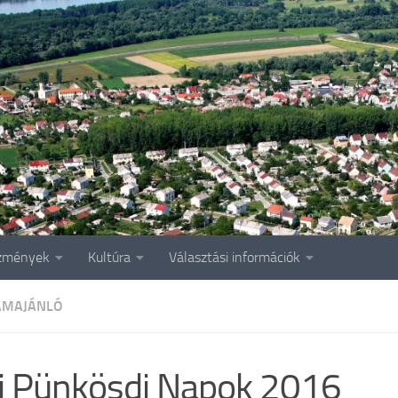
zmények
Kultúra
Választási információk
AMAJÁNLÓ
i Pünkösdi Napok 2016