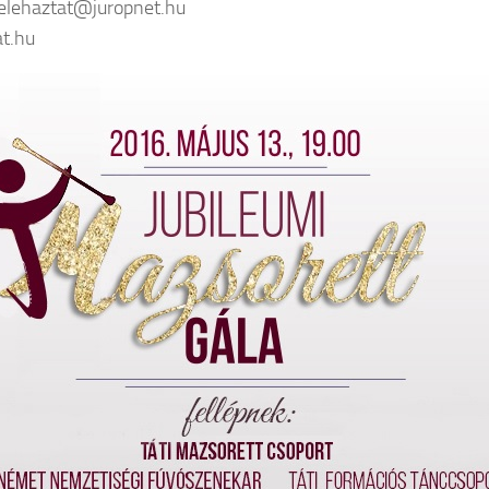
telehaztat@juropnet.hu
t.hu