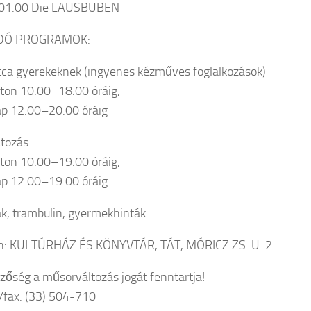
01.00 Die LAUSBUBEN
DÓ PROGRAMOK:
tca gyerekeknek (ingyenes kézműves foglalkozások)
on 10.00–18.00 óráig,
p 12.00–20.00 óráig
tozás
on 10.00–19.00 óráig,
p 12.00–19.00 óráig
k, trambulin, gyermekhinták
ín: KULTÚRHÁZ ÉS KÖNYVTÁR, TÁT, MÓRICZ ZS. U. 2.
zőség a műsorváltozás jogát fenntartja!
el/fax: (33) 504-710