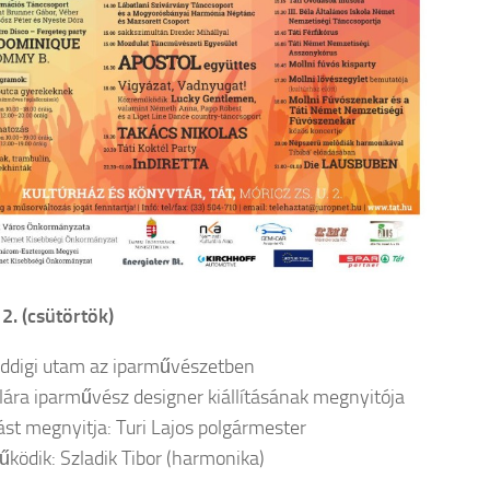
2. (csütörtök)
ddigi utam az iparművészetben
lára iparművész designer kiállításának megnyitója
tást megnyitja: Turi Lajos polgármester
ködik: Szladik Tibor (harmonika)