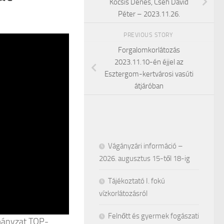
Kocsis Dénes, Cseh Dávid
Péter – 2023.11.26.
PREVIOUS STORY
Forgalomkorlátozás
2023.11.10-én éjjel az
Esztergom-kertvárosi vasúti
átjáróban
Vágányzári információ –
2026. augusztus 15-től 18-ig
Tájékoztató I. fokú
vízkorlátozásról
Felnőtt és gyermek fogászati
mányzat TOP-