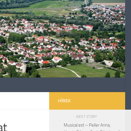
HÍREK
NEXT STORY
at
Musical est – Peller Anna,