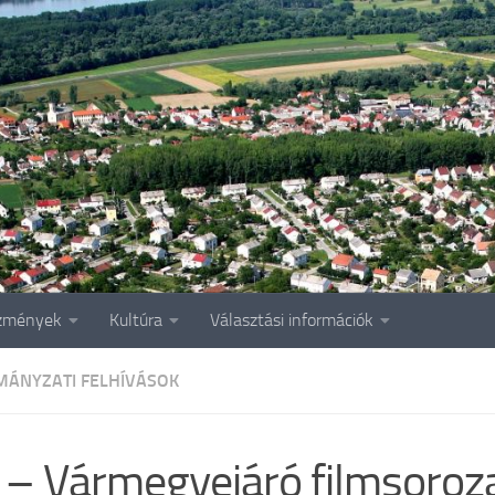
zmények
Kultúra
Választási információk
ÁNYZATI FELHÍVÁSOK
 – Vármegyejáró filmsoroz