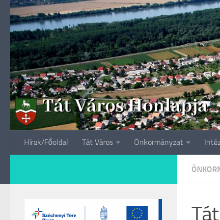
Skip to content
Hírek/Főoldal
Tát Város
Önkormányzat
Inté
ÖNKORM
Tát