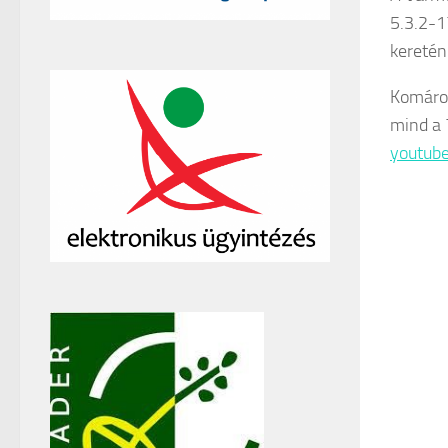
5.3.2-
keretén
Komáro
mind a 
youtub