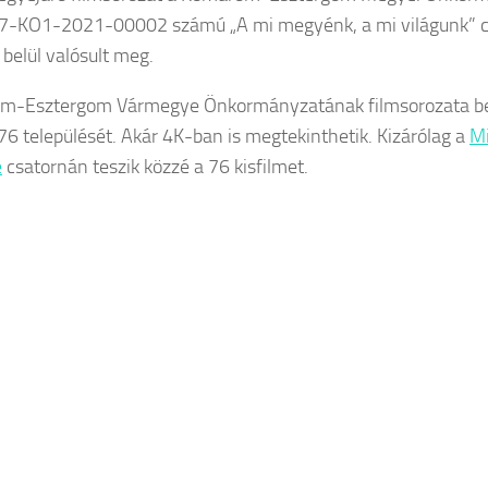
17-KO1-2021-00002 számú „A mi megyénk, a mi világunk” 
 belül valósult meg.
m-Esztergom Vármegye Önkormányzatának filmsorozata b
76 települését. Akár 4K-ban is megtekinthetik. Kizárólag a
M
e
csatornán teszik közzé a 76 kisfilmet.