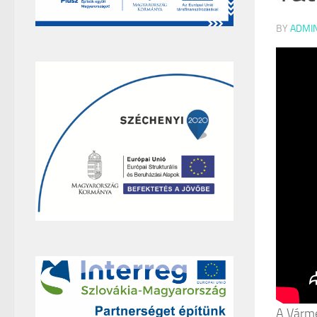
BY
ADMI
A Várm