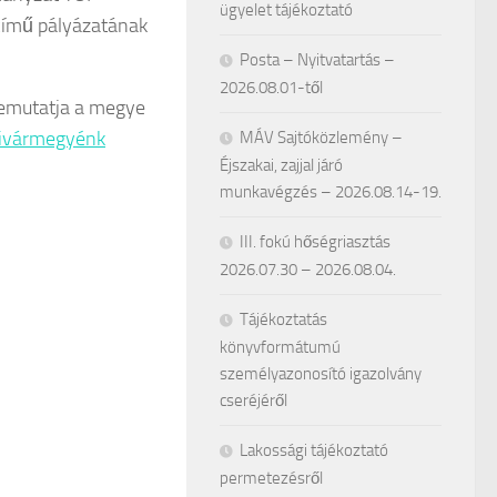
ügyelet tájékoztató
című pályázatának
Posta – Nyitvatartás –
2026.08.01-től
emutatja a megye
ivármegyénk
MÁV Sajtóközlemény –
Éjszakai, zajjal járó
munkavégzés – 2026.08.14-19.
III. fokú hőségriasztás
2026.07.30 – 2026.08.04.
Tájékoztatás
könyvformátumú
személyazonosító igazolvány
cseréjéről
Lakossági tájékoztató
permetezésről