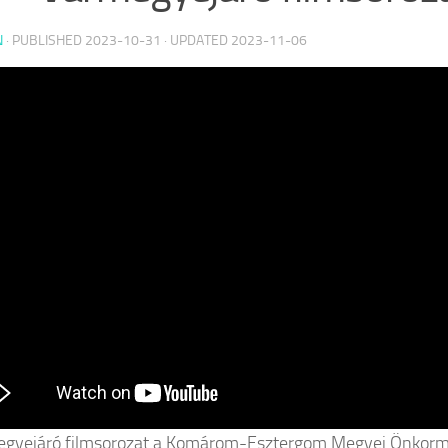
N
· PUBLISHED
2023-10-31
· UPDATED
2023-11-06
egyejáró filmsorozat a Komárom-Esztergom Megyei Önkor