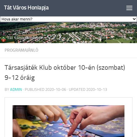
Tát Város Honlapja
Skip to content
PROGRAMAJÁNLÓ
Társasjáték Klub október 10-én (szombat)
9-12 óráig
BY
ADMIN
· PUBLISHED
2020-10-06
· UPDATED
2020-10-13