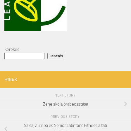
Keresés
Keresés
HÍREK
NEXT STORY
Zeneiskola órabeosztása
PREVIOUS STORY
Salsa, Zumba és Senior Latintánc Fitness a táti