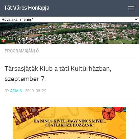
Tát Város Honlapja
Skip to content
PROGRAMAJÁNLÓ
Társasjáték Klub a táti Kultúrházban,
szeptember 7.
BY
ADMIN
·
2019-08-29