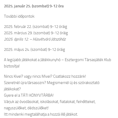
2025. január 25. (szombat) 9-12 óra
További időpontok:
2025. február 22. (szombat) 9-12 óráig
2025. március 29. (szombat) 9-12 óráig
2025. április 12. – Húsvétváró Játszóház
2025. május 24. (szombat) 9-12 óráig
A legújabb játékokat a Játékkunyhó – Esztergomi Társasjáték Klub
biztosítja!
Nincs Kivel? vagy nincs Mivel? Csatlakozz hozzánk!
Szeretnél újra társasozni? Megismernél új és szórakoztató
játékokat?
Gyere el a TÁTI KÖNYVTÁRBA!
Várjuk az óvodásokat, iskolásokat, fiatalokat, felnőtteket,
nagyszülőket, dédszülőket!
Itt mindenki megtalálhatja a hozzá illő játékot.