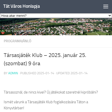
Tát Város Honlapja
Skip to content
PROGRAMAJÁNLÓ
Társasjáték Klub – 2025. január 25.
(szombat) 9 óra
BY
ADMIN
· PUBLISHED
2025-01-14
· UPDATED
2025-01-14
Társasoznál, de nincs kivel? Új játékokat szeretnél kipróbálni?
Ismét várunk a Társasjáték Klub foglalkozására Táton a
Könyvtárban!