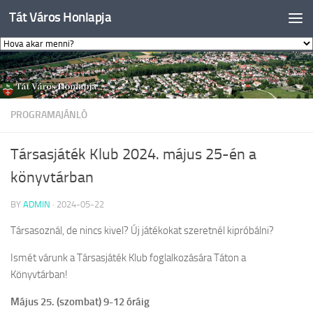
Tát Város Honlapja
Skip to content
PROGRAMAJÁNLÓ
Társasjáték Klub 2024. május 25-én a
könyvtárban
BY
ADMIN
·
2024-05-22
Társasoznál, de nincs kivel? Új játékokat szeretnél kipróbálni?
Ismét várunk a Társasjáték Klub foglalkozására Táton a
Könyvtárban!
Május 25. (szombat) 9-12 óráig