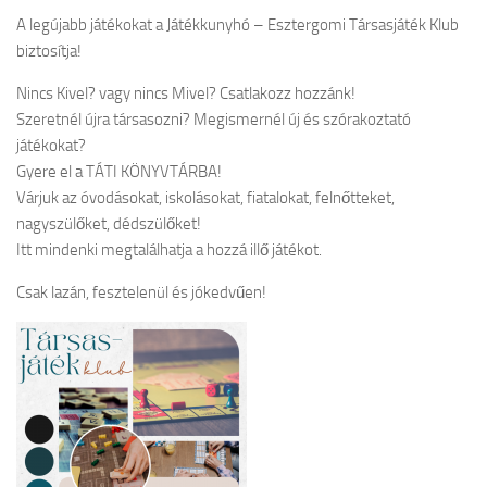
A legújabb játékokat a Játékkunyhó – Esztergomi Társasjáték Klub
biztosítja!
Nincs Kivel? vagy nincs Mivel? Csatlakozz hozzánk!
Szeretnél újra társasozni? Megismernél új és szórakoztató
játékokat?
Gyere el a TÁTI KÖNYVTÁRBA!
Várjuk az óvodásokat, iskolásokat, fiatalokat, felnőtteket,
nagyszülőket, dédszülőket!
Itt mindenki megtalálhatja a hozzá illő játékot.
Csak lazán, fesztelenül és jókedvűen!