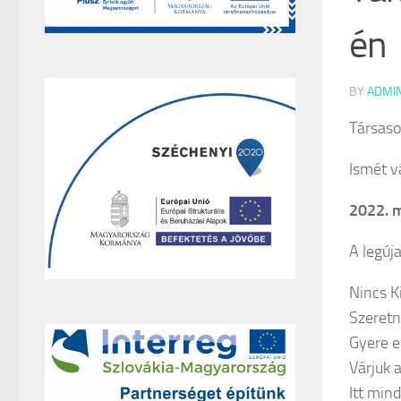
én
BY
ADMI
Társasoz
Ismét v
2022. m
A legúj
Nincs K
Szeretn
Gyere 
Várjuk a
Itt mind