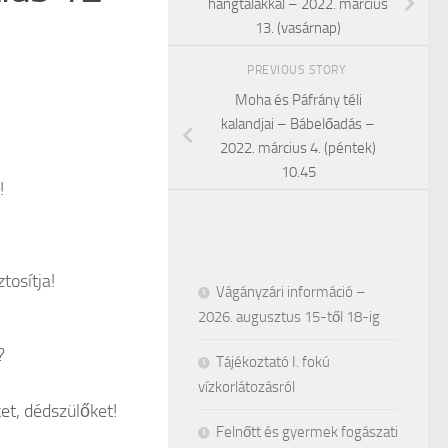
hangtálakkal – 2022. március
13. (vasárnap)
PREVIOUS STORY
Moha és Páfrány téli
kalandjai – Bábelőadás –
2022. március 4. (péntek)
10.45
!
tosítja!
Vágányzári információ –
2026. augusztus 15-től 18-ig
?
Tájékoztató I. fokú
vízkorlátozásról
ket, dédszülőket!
Felnőtt és gyermek fogászati