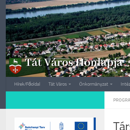
Skip to content
Hírek/Főoldal
Tát Város
Önkormányzat
Inté
PROGR
Tár