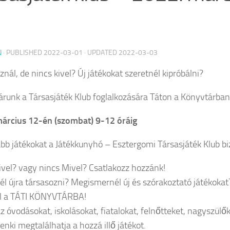
N
· PUBLISHED
2022-03-01
· UPDATED
2022-03-03
nál, de nincs kivel? Új játékokat szeretnél kipróbálni?
árunk a Társasjáték Klub foglalkozására Táton a Könyvtárban
árcius 12-én (szombat) 9-12 óráig
abb játékokat a Játékkunyhó – Esztergomi Társasjáték Klub biz
ivel? vagy nincs Mivel? Csatlakozz hozzánk!
él újra társasozni? Megismernél új és szórakoztató játékokat
el a TÁTI KÖNYVTÁRBA!
z óvodásokat, iskolásokat, fiatalokat, felnőtteket, nagyszülő
enki megtalálhatja a hozzá illő játékot.