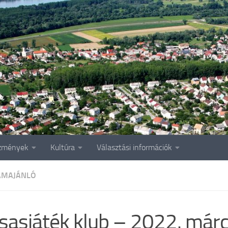
zmények
Kultúra
Választási információk
AMAJÁNLÓ
sasjáték klub – 2022. márc