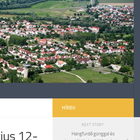
HÍREK
NEXT STORY
ius 12-
Hangfürdő gonggal és