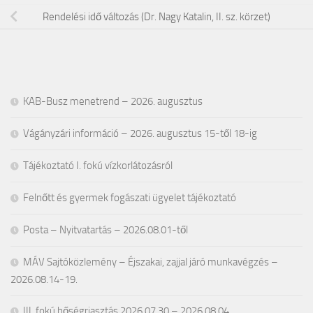
Rendelési idő változás (Dr. Nagy Katalin, II. sz. körzet)
KAB-Busz menetrend – 2026. augusztus
Vágányzári információ – 2026. augusztus 15-től 18-ig
Tájékoztató I. fokú vízkorlátozásról
Felnőtt és gyermek fogászati ügyelet tájékoztató
Posta – Nyitvatartás – 2026.08.01-től
MÁV Sajtóközlemény – Éjszakai, zajjal járó munkavégzés –
2026.08.14-19.
III. fokú hőségriasztás 2026.07.30 – 2026.08.04.