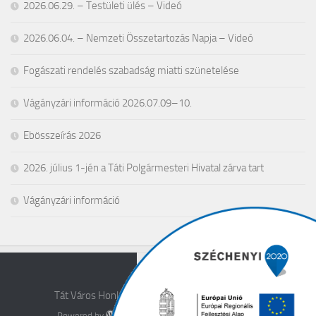
2026.06.29. – Testületi ülés – Videó
2026.06.04. – Nemzeti Összetartozás Napja – Videó
Fogászati rendelés szabadság miatti szünetelése
Vágányzári információ 2026.07.09–10.
Ebösszeírás 2026
2026. július 1-jén a Táti Polgármesteri Hivatal zárva tart
Vágányzári információ
Tát Város Honlapja © 2026. All Rights Reserved.
Powered by
- Designed with the
Hueman theme