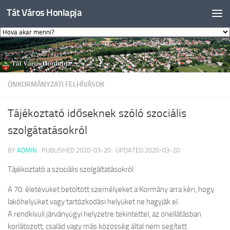
Tát Város Honlapja
Skip to content
ÖNKORMÁNYZATI FELHÍVÁSOK
Tájékoztató időseknek szóló szociális
szolgátatásokról
BY
ADMIN
· PUBLISHED
2020-03-20
· UPDATED
2020-03-20
Tájékoztató a szociális szolgáltatásokról
A 70. életévüket betöltött személyeket a Kormány arra kéri, hogy
lakóhelyüket vagy tartózkodási helyüket ne hagyják el.
A rendkívüli járványügyi helyzetre tekintettel, az önellátásban
korlátozott, család vagy más közösség által nem segített