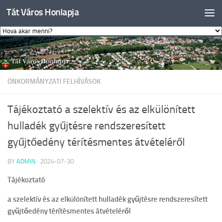
Tát Város Honlapja
Skip to content
ÖNKORMÁNYZATI FELHÍVÁSOK
Tájékoztató a szelektív és az elkülönített
hulladék gyűjtésre rendszeresített
gyűjtőedény térítésmentes átvételéről
BY
ADMIN
·
2024-07-30
Tájékoztató
a szelektív és az elkülönített hulladék gyűjtésre rendszeresített
gyűjtőedény térítésmentes átvételéről