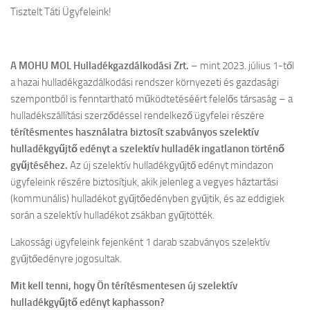
Tisztelt Táti Ügyfeleink!
A MOHU MOL Hulladékgazdálkodási Zrt.
– mint 2023. július 1-től
a hazai hulladékgazdálkodási rendszer környezeti és gazdasági
szempontból is fenntartható működtetéséért felelős társaság – a
hulladékszállítási szerződéssel rendelkező ügyfelei részére
térítésmentes használatra biztosít szabványos szelektív
hulladékgyűjtő edényt a
szelektív hulladék ingatlanon történő
gyűjtéséhez.
Az új szelektív hulladékgyűjtő edényt mindazon
ügyfeleink részére biztosítjuk, akik jelenleg a vegyes háztartási
(kommunális) hulladékot gyűjtőedényben gyűjtik, és az eddigiek
során a szelektív hulladékot zsákban gyűjtötték.
Lakossági ügyfeleink fejenként 1 darab szabványos szelektív
gyűjtőedényre jogosultak.
Mit kell tenni, hogy Ön térítésmentesen új szelektív
hulladékgyűjtő edényt kaphasson?