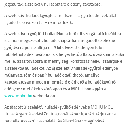
jogosultak, a szelektív hulladéktároló edény átvételére.
A szelektív-hulladékgyűjtési
rendszer – a gyűjtőedények által
nyújtott előnyökön túl –
nem változik.
A szelektíven gyűjtött hulladékot a területi szolgáltató továbbra
is a már megszokott, hulladéknaptárban megadott szelektív
gyűjtési napon szállítja el. A kihelyezett edényen felüli
többlethulladék továbbra is kihelyezhető átlátszó zsákban a kuka
mellé, azaz továbbra is mennyiségi korlátozás nélkül szállítjuk el
a szelektív hulladékot. Az új szelektív hulladékgyűjtő edénybe
műanyag, fém és papír hulladék gyűjthető, amellyel
kapcsolatosan minden információ elérhető a hulladékgyűjtő
edényhez mellékelt szórólapon és a MOHU honlapján a
www.mohu.hu
weboldalon.
Az átadott új szelektív hulladékgyűjtő edények a MOHU MOL
Hulladékgazdálkodási Zrt. tulajdonát képezik, ezért kérjük annak
rendeltetésszerű használatát és állapotának megőrzését.