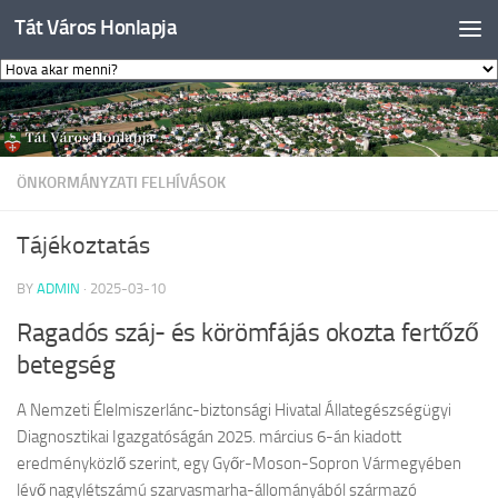
Tát Város Honlapja
Skip to content
ÖNKORMÁNYZATI FELHÍVÁSOK
Tájékoztatás
BY
ADMIN
·
2025-03-10
Ragadós száj- és körömfájás okozta fertőző
betegség
A Nemzeti Élelmiszerlánc-biztonsági Hivatal Állategészségügyi
Diagnosztikai Igazgatóságán 2025. március 6-án kiadott
eredményközlő szerint, egy Győr-Moson-Sopron Vármegyében
lévő nagylétszámú szarvasmarha-állományából származó