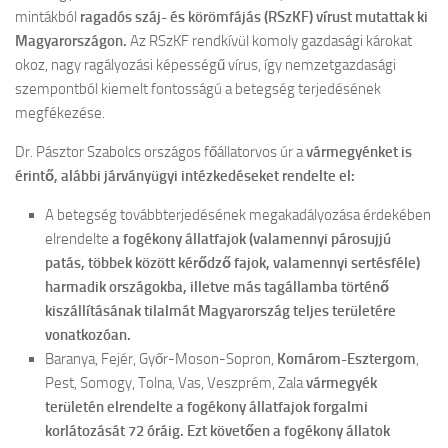
mintákból
ragadós száj- és körömfájás (RSzKF) vírust mutattak ki
Magyarországon.
Az RSzKF rendkívül komoly gazdasági károkat
okoz, nagy ragályozási képességű vírus, így nemzetgazdasági
szempontból kiemelt fontosságú a betegség terjedésének
megfékezése.
Dr. Pásztor Szabolcs országos főállatorvos úr a
vármegyénket is
érintő, alábbi járványügyi intézkedéseket rendelte el:
A betegség továbbterjedésének megakadályozása érdekében
elrendelte
a fogékony állatfajok (valamennyi párosujjú
patás, többek között kérődző fajok, valamennyi sertésféle)
harmadik országokba, illetve más tagállamba történő
kiszállításának tilalmát Magyarország teljes területére
vonatkozóan.
Baranya, Fejér, Győr-Moson-Sopron,
Komárom-Esztergom
,
Pest, Somogy, Tolna, Vas, Veszprém, Zala
vármegyék
területén elrendelte a fogékony állatfajok forgalmi
korlátozását 72 óráig. Ezt követően a fogékony állatok