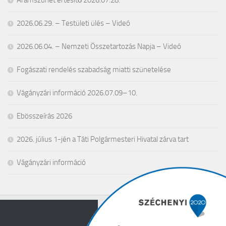
2026.06.29. – Testületi ülés – Videó
2026.06.04. – Nemzeti Összetartozás Napja – Videó
Fogászati rendelés szabadság miatti szünetelése
Vágányzári információ 2026.07.09–10.
Ebösszeírás 2026
2026. július 1-jén a Táti Polgármesteri Hivatal zárva tart
Vágányzári információ