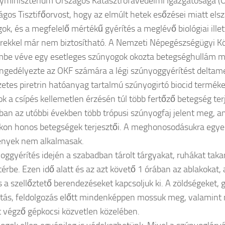
yminisztérium Országos Katasztrófavédelmi Igazgatósága (O
ágos Tisztifőorvost, hogy az elmúlt hetek esőzései miatt els
ok, és a megfelelő mértékű gyérítés a meglévő biológiai illetv
ekkel már nem biztosítható. A Nemzeti Népegészségügyi K
mbe véve egy esetleges szúnyogok okozta betegséghullám m
ngedélyezte az OKF számára a légi szúnyoggyérítést deltame
etes piretrin hatóanyag tartalmú szúnyogirtó biocid terméke
ok a csípés kellemetlen érzésén túl több fertőző betegség ter
an az utóbbi években több trópusi szúnyogfaj jelent meg, a
kon honos betegségek terjesztői. A meghonosodásukra egyel
ények nem alkalmasak.
oggyérítés idején a szabadban tárolt tárgyakat, ruhákat takar
térbe. Ezen idő alatt és az azt követő 1 órában az ablakokat, 
s a szellőztető berendezéseket kapcsoljuk ki. A zöldségeket,
tás, feldolgozás előtt mindenképpen mossuk meg, valamint 
st végző gépkocsi közvetlen közelében.