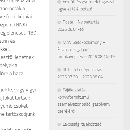
KF) tájékoztatta
Felnőtt és gyermek fogászati
zaporodtak a
ügyelet tájékoztató
e földi, kémiai
Posta – Nyitvatartás –
özpont (NNK)
2026.08.01-től
egjelenését, 180
trin és
MÁV Sajtóközlemény –
kkel.
Éjszakai, zajjal járó
jesztői lehetnek.
munkavégzés – 2026.08.14-19.
melyek a
III. fokú hőségriasztás
őre a hazai
2026.07.30 – 2026.08.04.
juk le, vagy vigyük
Tájékoztatás
ajtókat tartsuk
könyvformátumú
személyazonosító igazolvány
 gyümölcsöket
cseréjéről
ne tartózkodjunk
Lakossági tájékoztató