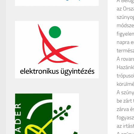
A Belüg
az Orsz
szúnyog
módszer
figyele
napra e
termész
A rovar
Hazánkb
trópuso
körülm
A szúny
be zárt 
zárva é
fogyasz
az irtá