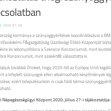
csolatban
N
·
2020-07-28
rszág kormánya a szúnyoggyérítések koordinálásával a BM
rófavédelmi Főigazgatóság Gazdasági Ellátó Központját bízta
ésre és lebonyolításra a Szerocor Konzorciumot, mint kivite
ibra Konzorciumot, mint szakértőt választotta ki.
tatjuk továbbá Önöket, hogy 2020-tól az Európai Unió tagál
t a kifejlett szúnyogok ellen alkalmazható készítmények lég
zése, ezért településünkön is csak földi kémia szúnyoggyérít
zható.
 Népegészségügyi Központ 2020. július 27-i tájékoztatója: