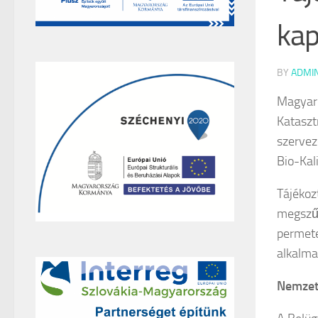
kap
BY
ADMI
Magyaro
Kataszt
szervez
Bio-Kal
Tájékoz
megszűn
permete
alkalma
Nemzeti