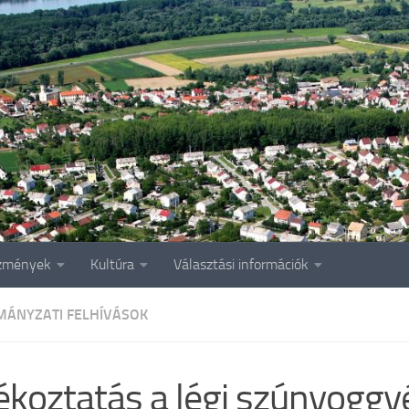
zmények
Kultúra
Választási információk
ÁNYZATI FELHÍVÁSOK
ékoztatás a légi szúnyoggyé