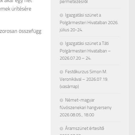
k akár egy hét
permetezésről
lemek ürítésére
Igazgatási szünet a
Polgármesteri Hivatalban 2026.
július 20-24.
szorosan összefügg
Igazgatási szünet a Táti
Polgármesteri Hivatalban –
2026.07.20 – 24.
Festőkurzus Simon M.
Veronikával – 2026.07.19.
(vasárnap)
Német-magyar
fúvószenekari hangverseny
2026.08.05., 18.00
Áramszünet értesítő