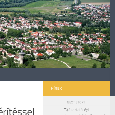
HÍREK
NEXT STORY
rítéssel
Tájékoztató légi