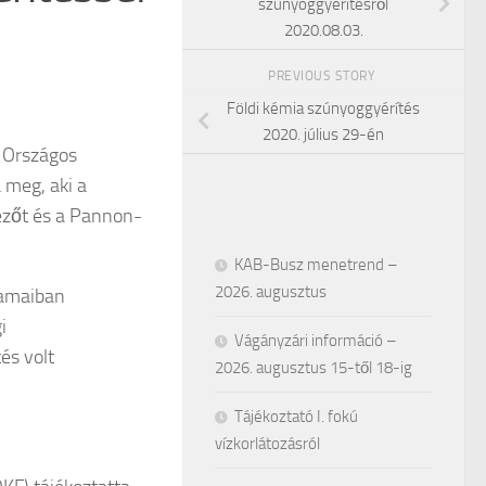
szúnyoggyérítésről
2020.08.03.
PREVIOUS STORY
Földi kémia szúnyoggyérítés
2020. július 29-én
 Országos
 meg, aki a
lezőt és a Pannon-
KAB-Busz menetrend –
2026. augusztus
lamaiban
i
Vágányzári információ –
és volt
2026. augusztus 15-től 18-ig
Tájékoztató I. fokú
vízkorlátozásról