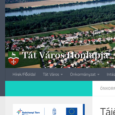
Skip to content
Hírek/Főoldal
Tát Város
Önkormányzat
Inté
ÖNKORM
Táj