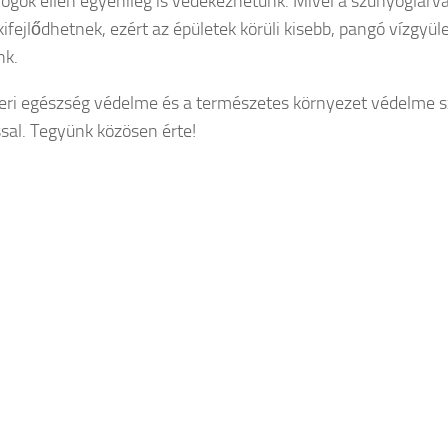
ogok ellen egyénileg is védekezhetünk. Mivel a szúnyoglárvá
 kifejlődhetnek, ezért az épületek körüli kisebb, pangó vízgyü
nk.
ri egészség védelme és a természetes környezet védelme 
al. Tegyünk közösen érte!