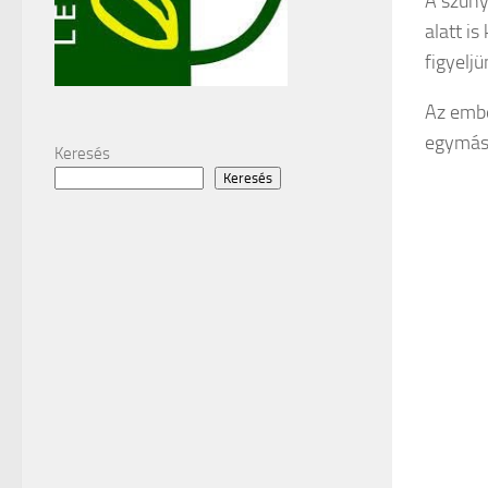
A szúny
alatt is
figyeljü
Az embe
egymáss
Keresés
Keresés