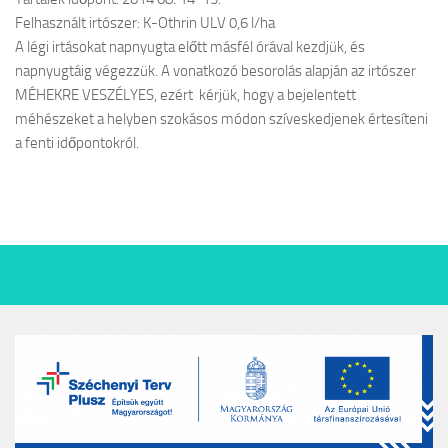
Felhasznált irtószer: K-Othrin ULV 0,6 l/ha
A légi irtásokat napnyugta előtt másfél órával kezdjük, és
napnyugtáig végezzük. A vonatkozó besorolás alapján az irtószer
MÉHEKRE VESZÉLYES, ezért kérjük, hogy a bejelentett
méhészeket a helyben szokásos módon szíveskedjenek értesíteni
a fenti időpontokról.