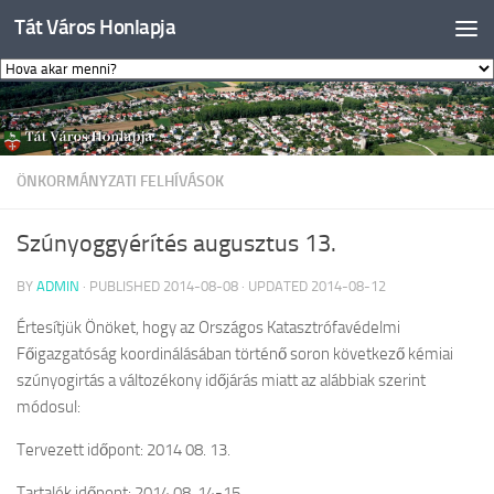
Tát Város Honlapja
Skip to content
ÖNKORMÁNYZATI FELHÍVÁSOK
Szúnyoggyérítés augusztus 13.
BY
ADMIN
· PUBLISHED
2014-08-08
· UPDATED
2014-08-12
Értesítjük Önöket, hogy az Országos Katasztrófavédelmi
Főigazgatóság koordinálásában történő soron következő kémiai
szúnyogirtás a változékony időjárás miatt az alábbiak szerint
módosul:
Tervezett időpont: 2014 08. 13.
Tartalék időpont: 2014 08. 14-15.