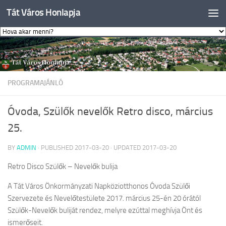
Tát Város Honlapja
Skip to content
PROGRAMAJÁNLÓ
Óvoda, Szülők nevelők Retro disco, március
25.
BY
ADMIN
· PUBLISHED
2017-03-20
· UPDATED
2017-03-20
Retro Disco Szülők – Nevelők bulija
A Tát Város Önkormányzati Napköziotthonos Óvoda Szülői
Szervezete és Nevelőtestülete 2017. március 25-én 20 órától
Szülők-Nevelők buliját rendez, melyre ezúttal meghívja Önt és
ismerőseit.