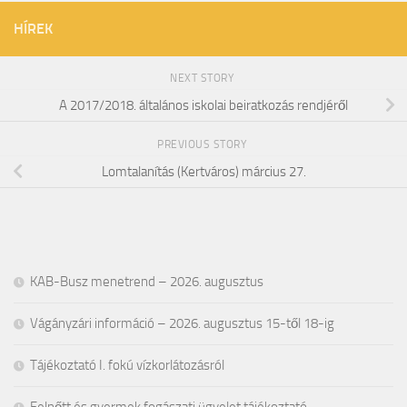
HÍREK
NEXT STORY
A 2017/2018. általános iskolai beiratkozás rendjéről
PREVIOUS STORY
Lomtalanítás (Kertváros) március 27.
KAB-Busz menetrend – 2026. augusztus
Vágányzári információ – 2026. augusztus 15-től 18-ig
Tájékoztató I. fokú vízkorlátozásról
Felnőtt és gyermek fogászati ügyelet tájékoztató