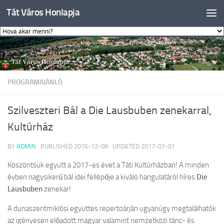
Tát Város Honlapja
Skip to content
PROGRAMAJÁNLÓ
Szilveszteri Bál a Die Lausbuben zenekarral,
Kultúrház
BY
ADMIN
· PUBLISHED
2016-12-08
· UPDATED
2017-01-01
Köszöntsük együtt a 2017-es évet a Táti Kultúrházban! A minden
évben nagysikerű bál idei fellépője a kiváló hangulatáról híres
Die
Lausbuben
zenekar!
A dunaszentmiklósi együttes repertoárján ugyanúgy megtalálhatók
az igényesen előadott magyar valamint nemzetközi tánc- és