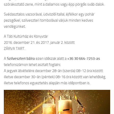
szórakoztató zene, mint a dallamos vagy épp pörgős sváb dalok.
Svédasztalos vacsorával, üdvözlő itallal, éjfélkor egy pohár
pezsgővel, szilveszteri tombolával várjuk minden kedves
vendégünket.
A Táti Kultúrház és Könyvtár
2016. december 21. és 2017. január 2. között
ZÁRVA TART.
A
Szilveszteri bálra
ezen időszak alatt a
+36 30 664-7253-as
telefonszámon lehet asztalt foglalni.
A jegyek átvételére december 28-án (szerda) 08-12 óra között
illetve december 30-án (péntek) 08-16 óra között van lehetőség,
illetve telefonos egyeztetés alapján más időpontban is.