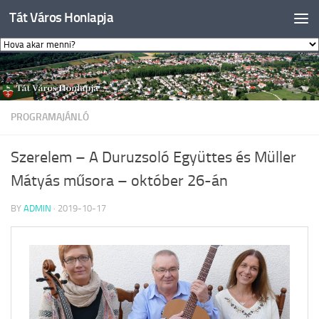
Tát Város Honlapja
Skip to content
PROGRAMAJÁNLÓ
Szerelem – A Duruzsoló Együttes és Müller
Mátyás műsora – október 26-án
BY
ADMIN
·
2019-10-17