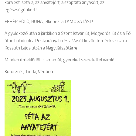
kora esti sétára, az anyatejért, a szoptató anyákért, az
egészségünkért!
FEHÉR PÓLÓ, RUHA jelképezi a TÁMOGATÁST!
A gyülekező után a járdákon a Szent István út, Mogyorósi út és a Fő
úton haladunk a Posta irányába és a Vasút közön térnénk vissza a
Kossuth Lajos utcán a Nagy Játszótérre.
Minden érdeklődőt, kismamát, gyereket szeretettel várok!
Kuruczné J. Linda, Védőnő