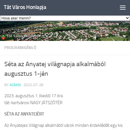
Tát Város Honlapja
Skip to content
PROGRAMAJÁNLÓ
Séta az Anyatej világnapja alkalmából
augusztus 1-jén
BY
ADMIN
·
2023-07-28
2023. augusztus 1. (kedd) 17 óra
tát-kertvárosi NAGY JÁTSZÓTÉR
SÉTA AZ ANYATEJÉRT
Az Anyatejes Világnap alkalmától várok minden érdeklődőt egy kis