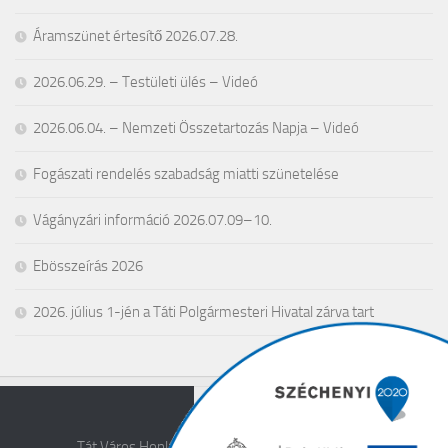
Áramszünet értesítő 2026.07.28.
2026.06.29. – Testületi ülés – Videó
2026.06.04. – Nemzeti Összetartozás Napja – Videó
Fogászati rendelés szabadság miatti szünetelése
Vágányzári információ 2026.07.09–10.
Ebösszeírás 2026
2026. július 1-jén a Táti Polgármesteri Hivatal zárva tart
Tát Város Honlapja © 2026. All Rights Reserved.