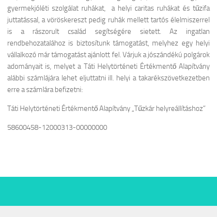
gyermekjóléti szolgálat ruhákat, a helyi caritas ruhákat és tűzifa
juttatással, a vöröskereszt pedig ruhák mellett tartós élelmiszerrel
is a rászorult család segítségére sietett. Az ingatlan
rendbehozatalához is biztosítunk támogatást, melyhez egy helyi
vállalkozó már támogatást ajánlott fel. Várjuk a jószándékú polgárok
adományait is, melyet a Táti Helytörténeti Értékmentő Alapítvány
alábbi számlájára lehet eljuttatni ill. helyi a takarékszövetkezetben
erre a számlára befizetni:
Táti Helytörténeti Értékmentő Alapítvány „Tűzkár helyreállításhoz”
58600458-12000313-00000000