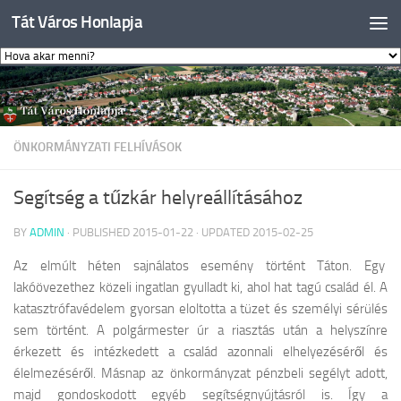
Tát Város Honlapja
Skip to content
ÖNKORMÁNYZATI FELHÍVÁSOK
Segítség a tűzkár helyreállításához
BY
ADMIN
· PUBLISHED
2015-01-22
· UPDATED
2015-02-25
Az elmúlt héten sajnálatos esemény történt Táton. Egy
lakóövezethez közeli ingatlan gyulladt ki, ahol hat tagú család él. A
katasztrófavédelem gyorsan eloltotta a tüzet és személyi sérülés
sem történt. A polgármester úr a riasztás után a helyszínre
érkezett és intézkedett a család azonnali elhelyezéséről és
élelmezéséről. Másnap az önkormányzat pénzbeli segélyt adott,
majd gondoskodott egyéb segítségnyújtásról is. Így a