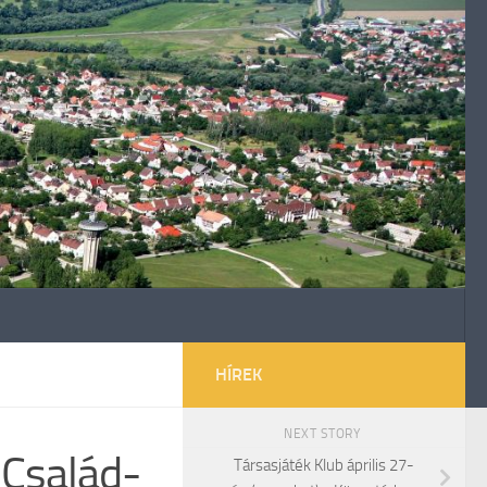
HÍREK
NEXT STORY
 Család-
Társasjáték Klub április 27-