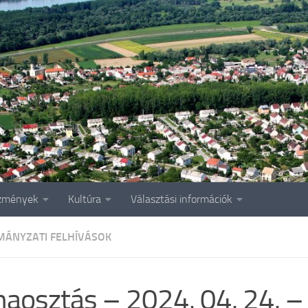
zmények
Kultúra
Választási információk
ÁNYZATI FELHÍVÁSOK
aosztás – 2024. 04. 24. –