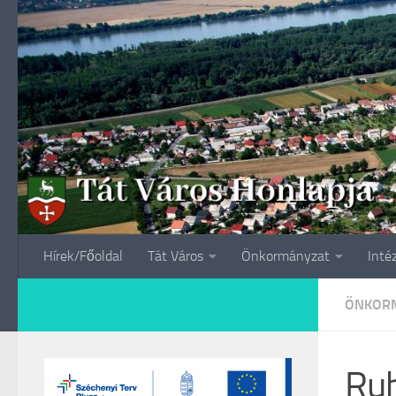
Skip to content
Hírek/Főoldal
Tát Város
Önkormányzat
Inté
ÖNKORM
Ruh