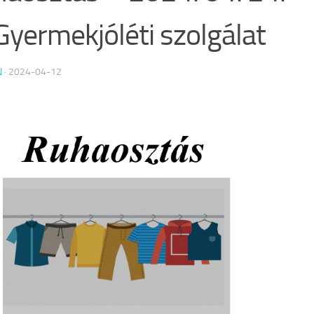
Gyermekjóléti szolgálat
N
·
2024-04-12