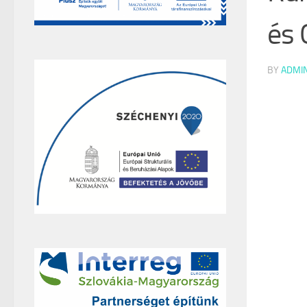
és 
BY
ADMI