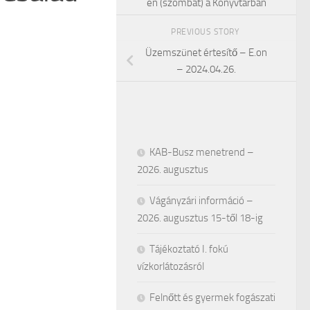
én (szombat) a Könyvtárban
PREVIOUS STORY
Üzemszünet értesítő – E.on
– 2024.04.26.
KAB-Busz menetrend –
2026. augusztus
Vágányzári információ –
2026. augusztus 15-től 18-ig
Tájékoztató I. fokú
vízkorlátozásról
Felnőtt és gyermek fogászati