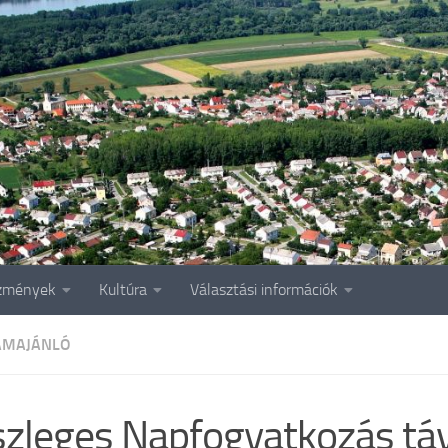
zmények
Kultúra
Választási információk
AMAJÁNLÓ
zleges Napfogyatkozás tá