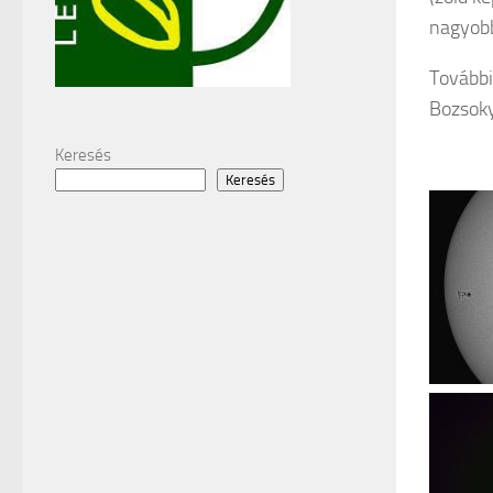
nagyobb
További
Bozsoky
Keresés
Keresés