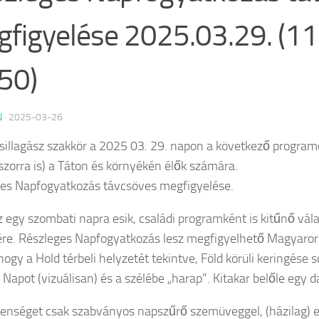
figyelése 2025.03.29. (11
50)
N
·
2025-03-26
Csillagász szakkör a 2025 03. 29. napon a következő program
zorra is) a Táton és környékén élők számára.
es Napfogyatkozás távcsöves megfigyelése.
z egy szombati napra esik, családi programként is kitűnő vál
re. Részleges Napfogyatkozás lesz megfigyelhető Magyarors
 hogy a Hold térbeli helyzetét tekintve, Föld körüli keringése
a Napot (vizuálisan) és a szélébe „harap”. Kitakar belőle egy d
elenséget csak szabványos napszűrő szemüveggel, (házilag)