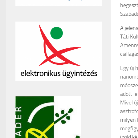
hegeszt
Szabads
A jelen
Táti Kul
Amennyi
csillagá
Egy új 
nanomét
módszer
adott le
Mivel ú
asztrof
milyen 
megfigy
(zöld k