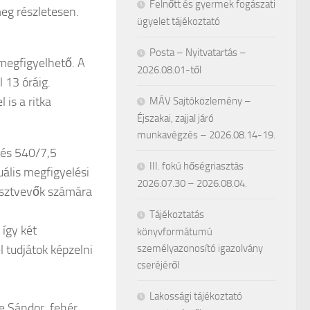
Felnőtt és gyermek fogászati
meg részletesen.
ügyelet tájékoztató
Posta – Nyitvatartás –
 megfigyelhető. A
2026.08.01-től
l 13 óráig.
is a ritka
MÁV Sajtóközlemény –
Éjszakai, zajjal járó
munkavégzés – 2026.08.14-19.
 és 540/7,5
III. fokú hőségriasztás
ális megfigyelési
2026.07.30 – 2026.08.04.
résztvevők számára
Tájékoztatás
 így két
könyvformátumú
 tudjátok képzelni
személyazonosító igazolvány
cseréjéről
Lakossági tájékoztató
e Sándor, fehér