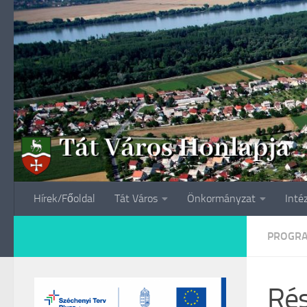
Skip to content
Hírek/Főoldal
Tát Város
Önkormányzat
Inté
PROGR
Rés