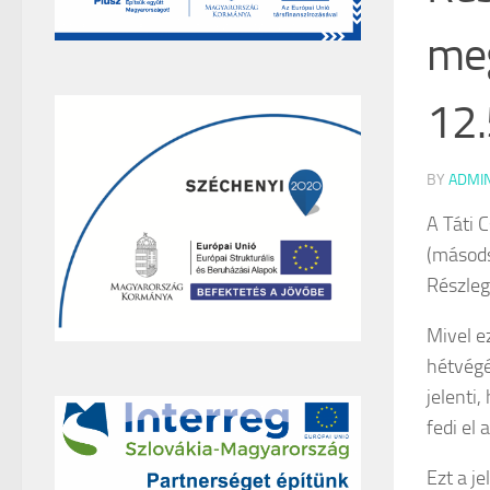
meg
12.
BY
ADMI
A Táti 
(másods
Részleg
Mivel e
hétvégé
jelenti,
fedi el 
Ezt a j