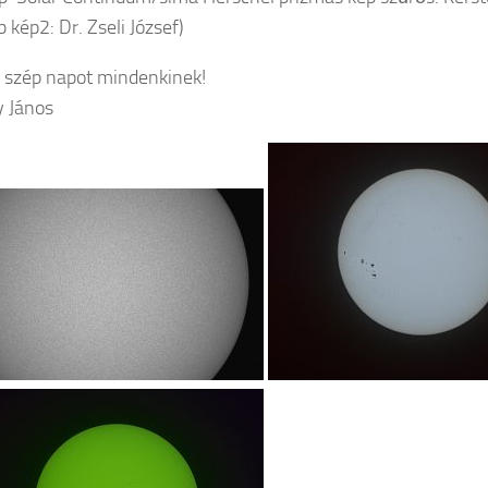
 kép2: Dr. Zseli József)
 szép napot mindenkinek!
 János