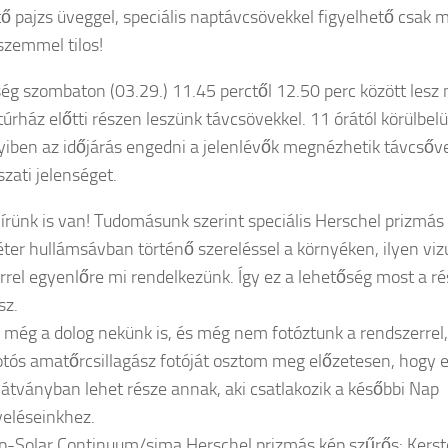
ő pajzs üveggel, speciális naptávcsövekkel figyelhető csak 
zemmel tilos!
ség szombaton (03.29.) 11.45 perctől 12.50 perc között lesz
túrház előtti részen leszünk távcsövekkel. 11 órától körülbelü
ben az időjárás engedni a jelenlévők megnézhetik távcsővel 
szati jelenséget.
hírünk is van! Tudomásunk szerint speciális Herschel prizmás
er hullámsávban történő szereléssel a környéken, ilyen vizu
rel egyenlőre mi rendelkezünk. Így ez a lehetőség most a 
sz.
j még a dolog nekünk is, és még nem fotóztunk a rendszerrel,
otós amatőrcsillagász fotóját osztom meg előzetesen, hogy el
látványban lehet része annak, aki csatlakozik a későbbi Nap
eléseinkhez.
ép-Solar Continuum/sima Herschel prizmás kép szűrős: Kerst