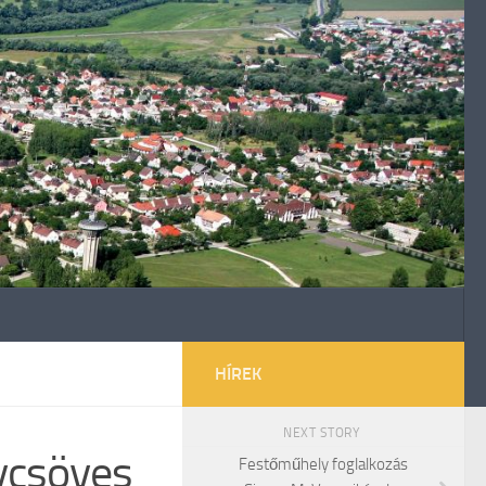
HÍREK
NEXT STORY
vcsöves
Festőműhely foglalkozás