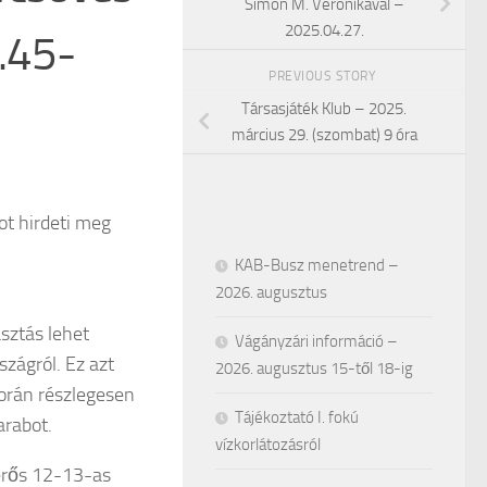
Simon M. Veronikával –
2025.04.27.
.45-
PREVIOUS STORY
Társasjáték Klub – 2025.
március 29. (szombat) 9 óra
ot hirdeti meg
KAB-Busz menetrend –
2026. augusztus
asztás lehet
Vágányzári információ –
zágról. Ez azt
2026. augusztus 15-től 18-ig
 során részlegesen
Tájékoztató I. fokú
arabot.
vízkorlátozásról
 erős 12-13-as