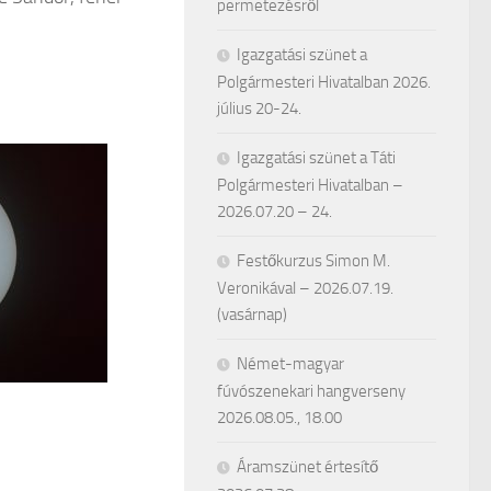
permetezésről
Igazgatási szünet a
Polgármesteri Hivatalban 2026.
július 20-24.
Igazgatási szünet a Táti
Polgármesteri Hivatalban –
2026.07.20 – 24.
Festőkurzus Simon M.
Veronikával – 2026.07.19.
(vasárnap)
Német-magyar
fúvószenekari hangverseny
2026.08.05., 18.00
Áramszünet értesítő