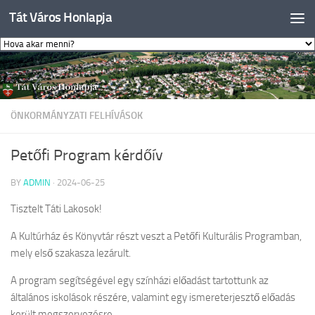
Tát Város Honlapja
Skip to content
ÖNKORMÁNYZATI FELHÍVÁSOK
Petőfi Program kérdőív
BY
ADMIN
·
2024-06-25
Tisztelt Táti Lakosok!
A Kultúrház és Könyvtár részt veszt a Petőfi Kulturális Programban,
mely első szakasza lezárult.
A program segítségével egy színházi előadást tartottunk az
általános iskolások részére, valamint egy ismereterjesztő előadás
került megszervezésre.