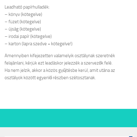
Leadható papírhulladék:
– könyv (kötegelve)
– füzet (kötegelve)
– újság (kötegelve)
– irodai papír (kötegelve)
– karton (lapra szedve + kötegelve!)
Amennyiben kifejezetten valamelyik osztálynak szeretnék
felajánlani, kérjük ezt leadáskor jelezzék a szervezők felé.
Ha nem jelzik, akkor a közös gyűjtésbe kerül, amit utána az
osztályok között egyenlő részben szétosztanak.