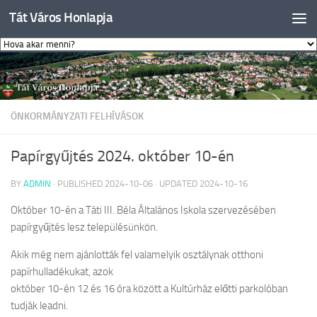
Tát Város Honlapja
Skip to content
ÖNKORMÁNYZATI FELHÍVÁSOK
Papírgyűjtés 2024. október 10-én
BY
ADMIN
· PUBLISHED
2024-10-06
· UPDATED
2024-10-16
Október 10-én a Táti III. Béla Általános Iskola szervezésében
papírgyűjtés lesz településünkön.
Akik még nem ajánlották fel valamelyik osztálynak otthoni
papírhulladékukat, azok
október 10-én 12 és 16 óra között a Kultúrház előtti parkolóban
tudják leadni.