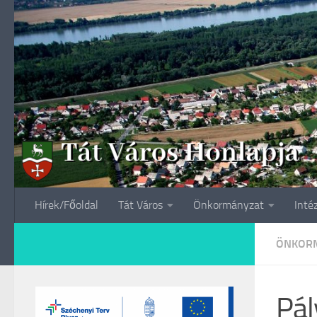
Skip to content
Hírek/Főoldal
Tát Város
Önkormányzat
Inté
ÖNKORM
Pál