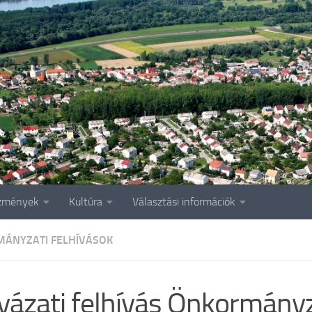
zmények
Kultúra
Választási információk
ÁNYZATI FELHÍVÁSOK
yázati felhívás Önkormányz