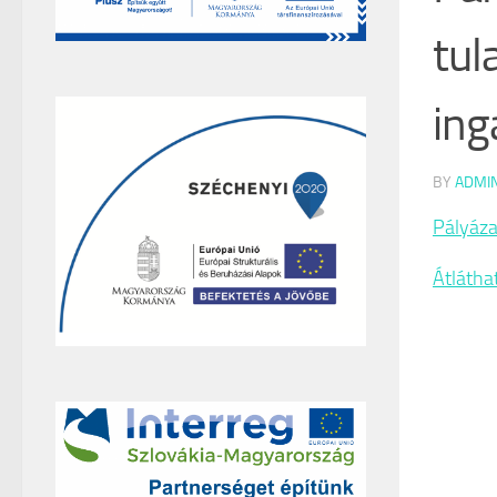
tul
ing
BY
ADMI
Pályáza
Átlátha