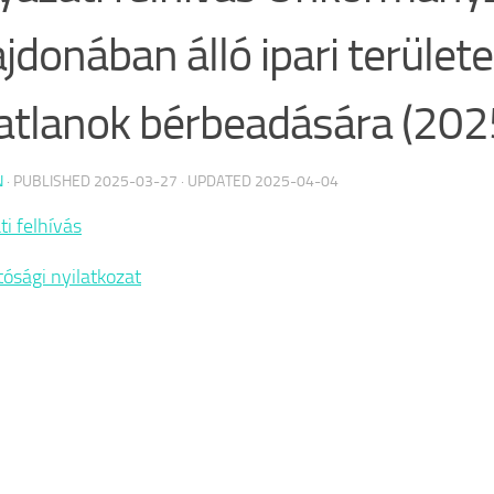
ajdonában álló ipari terület
atlanok bérbeadására (202
N
· PUBLISHED
2025-03-27
· UPDATED
2025-04-04
ti felhívás
tósági nyilatkozat