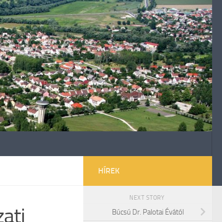
HÍREK
NEXT STORY
ati
Búcsú Dr. Palotai Évától