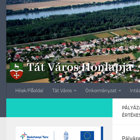
Skip to content
Hírek/Főoldal
Tát Város
Önkormányzat
Inté
PÁLYÁZ
ÉRTÉKES
Pályáza