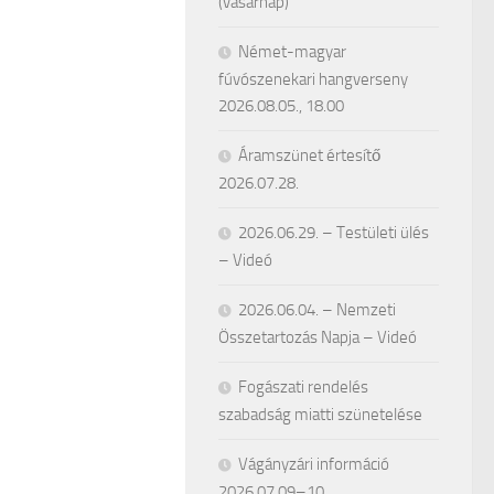
(vasárnap)
Német-magyar
fúvószenekari hangverseny
2026.08.05., 18.00
Áramszünet értesítő
2026.07.28.
2026.06.29. – Testületi ülés
– Videó
2026.06.04. – Nemzeti
Összetartozás Napja – Videó
Fogászati rendelés
szabadság miatti szünetelése
Vágányzári információ
2026.07.09–10.