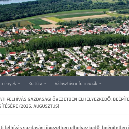
zmények
Kultúra
Választási információk
ATI FELHÍVÁS GAZDASÁGI ÖVEZETBEN ELHELYEZKEDŐ, BEÉPÍT
ÍTÉSÉRE (2025. AUGUSZTUS)
ti felhívás gazdasági övezetben elhelyezkedő, beépítetlen 