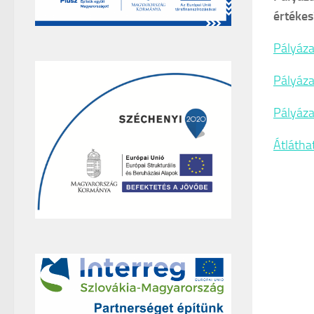
értékes
Pályáza
Pályázat
Pályáza
Átlátha