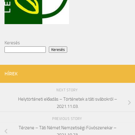
Keresés
Keresés
HÍREK
NEXT STORY
Helytörténeti előadás – Történetek a táti svábokról –
2021.11.03.
PREVIOUS STORY
Térzene – Táti Német Nemzetiségi Fúvószenekar –