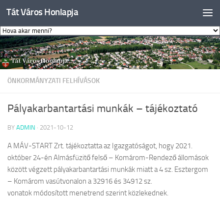
Tát Város Honlapja
Skip to content
ÖNKORMÁNYZATI FELHÍVÁSOK
Pályakarbantartási munkák – tájékoztató
BY
ADMIN
·
2021-10-12
A MÁV-START Zrt. tájékoztatta az Igazgatóságot, hogy
2021.
október 24-én Almásfüzitő felső – Komárom-Rendező
állomások
között
végzett pályakarbantartási munkák miatt a
4 sz. Esztergom
– Komárom
vasútvonalon a 32916 és 34912 sz.
vonatok
módosított menetrend szerint közlekednek.