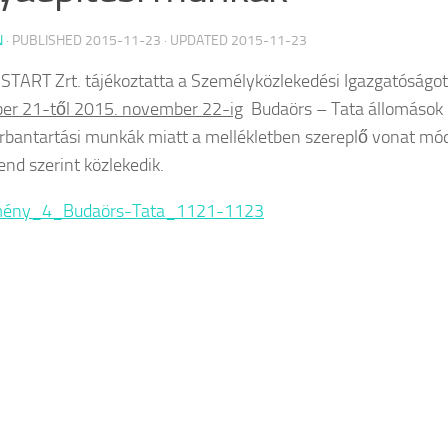
N
· PUBLISHED
2015-11-23
· UPDATED
2015-11-23
TART Zrt. tájékoztatta a Személyközlekedési Igazgatóságo
er 21-től 2015. november 22-ig
Budaörs – Tata
állomások 
rbantartási munkák miatt a mellékletben szereplő vonat mód
nd szerint közlekedik.
mény_4_Budaörs-Tata_1121-1123