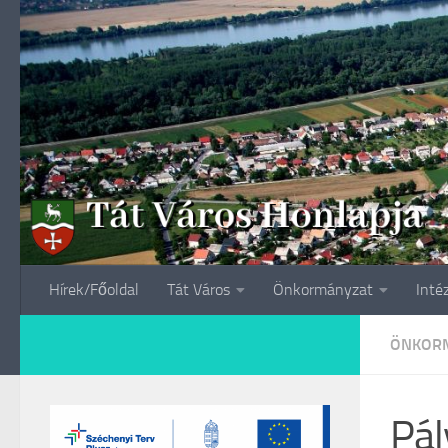
Skip to content
Hírek/Főoldal
Tát Város
Önkormányzat
Inté
ÖNKORM
Pál