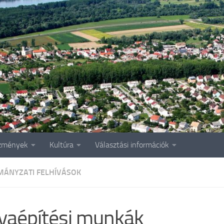
zmények
Kultúra
Választási információk
ÁNYZATI FELHÍVÁSOK
yaépítési munkák