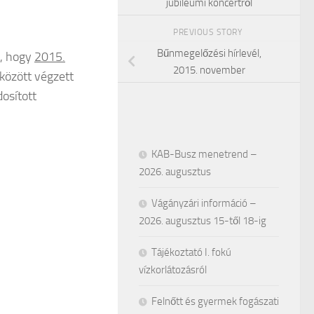
jubileumi koncertről
PREVIOUS STORY
Bűnmegelőzési hírlevél,
t, hogy
2015.
2015. november
között végzett
osított
KAB-Busz menetrend –
2026. augusztus
Vágányzári információ –
2026. augusztus 15-től 18-ig
Tájékoztató I. fokú
vízkorlátozásról
Felnőtt és gyermek fogászati