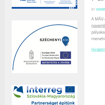
BY
ADMI
A MÁV-S
novemb
pályaka
menetre
Hirdet