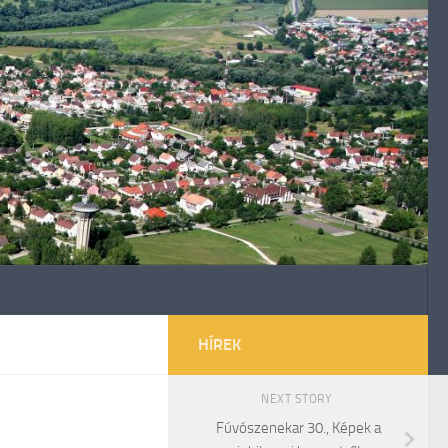
HÍREK
NEXT STORY
Fúvószenekar 30., Képek a