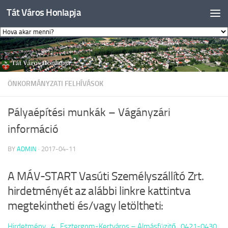
Tát Város Honlapja
Skip to content
ÖNKORMÁNYZATI FELHÍVÁSOK
Pályaépítési munkák – Vágányzári
információ
BY
ADMIN
·
2017-04-11
A MÁV-START Vasúti Személyszállító Zrt.
hirdetményét az alábbi linkre kattintva
megtekintheti és/vagy letöltheti:
Hirdetmény_4_Esztergom-Kertváros – Almásfüzitő_0421-0430