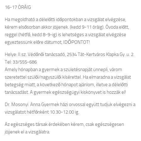
16-17 ÓRÁIG
Ha megoldható a délelőtti időpontokban a vizsgálat elvégzése,
kérem elsősorban akkor jöjjenek. (kedd 9-11 óráig). Óvoda előtt,
reggel (hétfő, kedd 8-9-ig) is lehetséges a vizsgálat elvégzése
egyeztessünk előre dátumot, IDŐPONTOT!
Helye: II.sz. Védőnői tanácsadó, 2534 Tát-Kertváros Klapka Gy .u. 2.
Tel: 33/555-686
Amely hónapban a gyermek a születésnapját ünnepli, várom
szeretettel szülői/nagyszülői kísérettel. Ha elmaradna a vizsgálat
betegség miatt, a következő hónapot ajánlom, illetve a délelőtti
tanácsadást. A gyermek egészségügyi kiskönyvet is hozzák el!
Dr. Mosonyi Anna Gyermek házi orvossal együtt tudjuk elvégezni a
vizsgálatot hétfőnként 10.30-12.00 ig.
Az egészséges társak érdekében kérem, csak egészségesen
jöjjenek el a vizsgálatra.