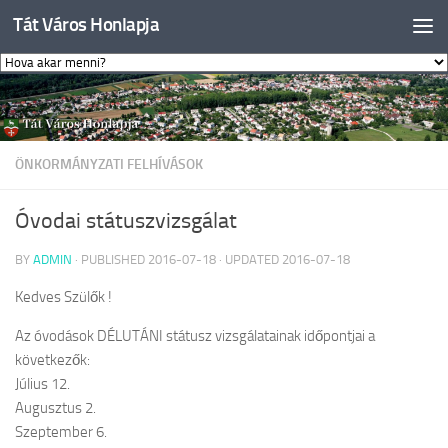
Tát Város Honlapja
Skip to content
ÖNKORMÁNYZATI FELHÍVÁSOK
Óvodai státuszvizsgálat
BY
ADMIN
· PUBLISHED
2016-07-18
· UPDATED
2016-07-18
Kedves Szülők !
Az óvodások DÉLUTÁNI státusz vizsgálatainak időpontjai a
következők:
Július 12.
Augusztus 2.
Szeptember 6.