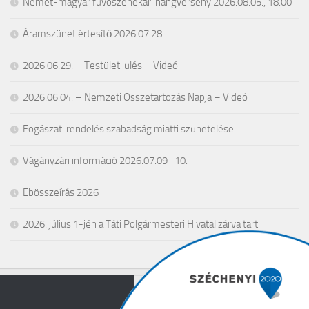
Német-magyar fúvószenekari hangverseny 2026.08.05., 18.00
Áramszünet értesítő 2026.07.28.
2026.06.29. – Testületi ülés – Videó
2026.06.04. – Nemzeti Összetartozás Napja – Videó
Fogászati rendelés szabadság miatti szünetelése
Vágányzári információ 2026.07.09–10.
Ebösszeírás 2026
2026. július 1-jén a Táti Polgármesteri Hivatal zárva tart