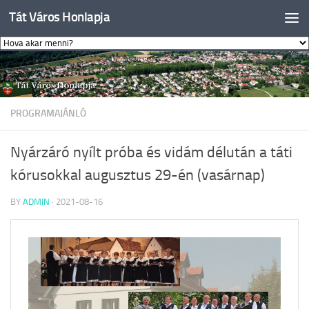
Tát Város Honlapja
Skip to content
PROGRAMAJÁNLÓ
Nyárzáró nyílt próba és vidám délután a táti
kórusokkal augusztus 29-én (vasárnap)
BY
ADMIN
·
2021-08-16