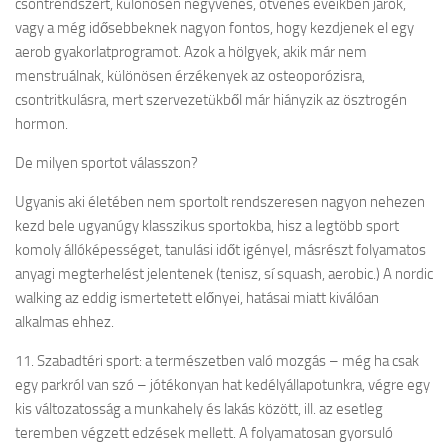
csontrendszert, különösen negyvenes, ötvenes éveikben járók,
vagy a még idősebbeknek nagyon fontos, hogy kezdjenek el egy
aerob gyakorlatprogramot. Azok a hölgyek, akik már nem
menstruálnak, különösen érzékenyek az osteoporózisra,
csontritkulásra, mert szervezetükből már hiányzik az ösztrogén
hormon.
De milyen sportot válasszon?
Ugyanis aki életében nem sportolt rendszeresen nagyon nehezen
kezd bele ugyanúgy klasszikus sportokba, hisz a legtöbb sport
komoly állóképességet, tanulási időt igényel, másrészt folyamatos
anyagi megterhelést jelentenek (tenisz, sí squash, aerobic.) A nordic
walking az eddig ismertetett előnyei, hatásai miatt kiválóan
alkalmas ehhez.
11. Szabadtéri sport: a természetben való mozgás – még ha csak
egy parkról van szó – jótékonyan hat kedélyállapotunkra, végre egy
kis változatosság a munkahely és lakás között, ill. az esetleg
teremben végzett edzések mellett. A folyamatosan gyorsuló