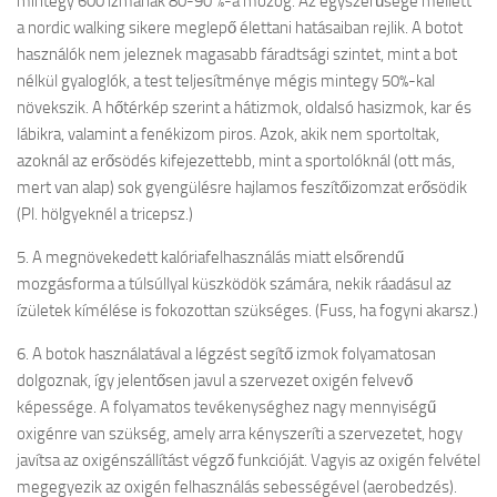
mintegy 600 izmának 80-90 %-a mozog. Az egyszerűsége mellett
a nordic walking sikere meglepő élettani hatásaiban rejlik. A botot
használók nem jeleznek magasabb fáradtsági szintet, mint a bot
nélkül gyaloglók, a test teljesítménye mégis mintegy 50%-kal
növekszik. A hőtérkép szerint a hátizmok, oldalsó hasizmok, kar és
lábikra, valamint a fenékizom piros. Azok, akik nem sportoltak,
azoknál az erősödés kifejezettebb, mint a sportolóknál (ott más,
mert van alap) sok gyengülésre hajlamos feszítőizomzat erősödik
(Pl. hölgyeknél a tricepsz.)
5. A megnövekedett kalóriafelhasználás miatt elsőrendű
mozgásforma a túlsúllyal küszködök számára, nekik ráadásul az
ízületek kímélése is fokozottan szükséges. (Fuss, ha fogyni akarsz.)
6. A botok használatával a légzést segítő izmok folyamatosan
dolgoznak, így jelentősen javul a szervezet oxigén felvevő
képessége. A folyamatos tevékenységhez nagy mennyiségű
oxigénre van szükség, amely arra kényszeríti a szervezetet, hogy
javítsa az oxigénszállítást végző funkcióját. Vagyis az oxigén felvétel
megegyezik az oxigén felhasználás sebességével (aerobedzés).