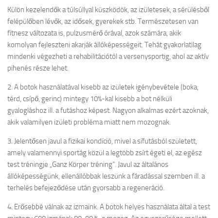
Külön kezelendők a túlsúllyal küszködök, az izületesek, a sérülésből
felépülőben lévők, az idősek, gyerekek stb. Természetesen van
fitnesz változata is, pulzusmérő órával, azok számára, akik
komolyan fejleszteni akarják állóképességeit. Tehát gyakorlatilag
mindenki végezheti a rehabilitációtól a versenysportig, ahol az aktív
pihenés része lehet.
2. A botok használatával kisebb az izületek igénybevétele (boka,
térd, csípő, gerinc) mintegy 10%-kal kisebb a bot nélküli
gyalogláshoz ill. a futáshoz képest. Nagyon alkalmas ezért azoknak,
akik valamilyen izületi probléma miatt nem mozognak.
3. Jelentősen javul a fizikai kondíció, mivel a sífutásból született,
amely valamennyi sportág közül a legtöbb zsírt égeti el, az egész
test tréningje „Ganz Körper tréning”. Javul az általános
állóképességünk, ellenállóbbak leszünk a fáradással szemben ill. a
terhelés befejeződése után gyorsabb a regeneráció.
4. Erősebbé válnak az izmaink. A botok helyes használata által a test