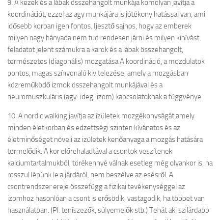
9. A kezek és a lábak összehangolt munkája komolyan javítja a
koordinációt, ezzel az agy munkájára is jótékony hatással van, ami
idősebb korban igen fontos. Ijesztő sajnos, hogy az emberek
milyen nagy hányada nem tud rendesen járni és milyen kihívást,
feladatot jelent számukra a karok és a lábak összehangolt,
természetes (diagonális) mozgatása.A koordináció, a mozdulatok
pontos, magas színvonalú kivitelezése, amely a mozgásban
közreműködő izmok összehangolt munkájával és a
neuromuszkuláris (agy-ideg-izom) kapcsolatoknak a függvénye.
10. A nordic walking javítja az ízületek mozgékonyságát,amely
minden életkorban és edzettségi szinten kívánatos és az
életminőséget növeli az izületek kenőanyaga a mozgás hatására
termelődik. A kor előrehaladtával a csontok veszítenek
kalciumtartalmukból, törékennyé válnak esetleg még olyankor is, ha
rosszul lépünk le a járdáról, nem beszélve az esésről. A
csontrendszer ereje összefügg a fizikai tevékenységgel az
izomhoz hasonlóan a csont is erősödik, vastagodik, ha többet van
használatban. (Pl. teniszezők, súlyemelők stb.) Tehát aki szilárdabb