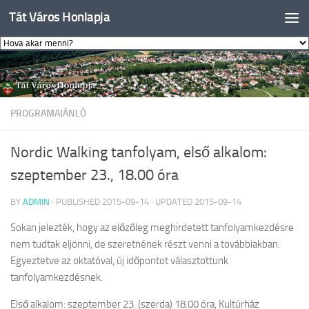
Tát Város Honlapja
Skip to content
PROGRAMAJÁNLÓ
Nordic Walking tanfolyam, első alkalom:
szeptember 23., 18.00 óra
BY
ADMIN
· PUBLISHED
2015-09-14
· UPDATED
2015-09-14
Sokan jelezték, hogy az előzőleg meghirdetett tanfolyamkezdésre
nem tudtak eljönni, de szeretnének részt venni a továbbiakban.
Egyeztetve az oktatóval, új időpontot választottunk
tanfolyamkezdésnek.
Első alkalom: szeptember 23. (szerda) 18.00 óra, Kultúrház