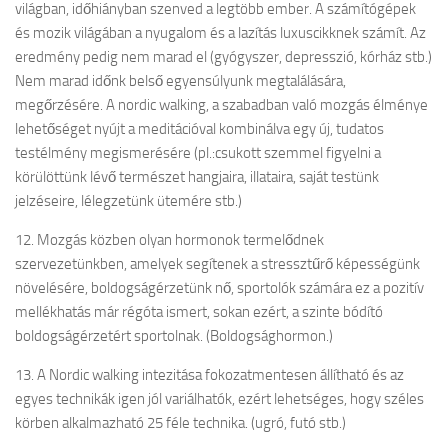
világban, időhiányban szenved a legtöbb ember. A számítógépek
és mozik világában a nyugalom és a lazítás luxuscikknek számít. Az
eredmény pedig nem marad el (gyógyszer, depresszió, kórház stb.)
Nem marad időnk belső egyensúlyunk megtalálására,
megőrzésére. A nordic walking, a szabadban való mozgás élménye
lehetőséget nyújt a meditációval kombinálva egy új, tudatos
testélmény megismerésére (pl.:csukott szemmel figyelni a
körülöttünk lévő természet hangjaira, illataira, saját testünk
jelzéseire, lélegzetünk ütemére stb.)
12. Mozgás közben olyan hormonok termelődnek
szervezetünkben, amelyek segítenek a stressztűrő képességünk
növelésére, boldogságérzetünk nő, sportolók számára ez a pozitív
mellékhatás már régóta ismert, sokan ezért, a szinte bódító
boldogságérzetért sportolnak. (Boldogsághormon.)
13. A Nordic walking intezitása fokozatmentesen állítható és az
egyes technikák igen jól variálhatók, ezért lehetséges, hogy széles
körben alkalmazható 25 féle technika. (ugró, futó stb.)