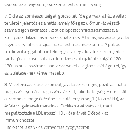
Gyorsul az anyagcsere, csökken a testzsírmennyiség.
7. Oldja az izomfeszültséget, görcsöket, főleg a nyak, a hát, a vállak
területén jelentős ez a hatás, amely főleg az ülőmunkát végzők
számára igen kívánatos. Az átlós lépéstechnika alkalmazásával
könnyedén kilazulnak a nyak és hátizmok. A tartás javulásával javul a
légzés, enyhülnek a fájdalmak a test más részeiben is. A pulzus
nordic walkinggal jobban felmegy, és még a kezdők is könnyedén
tarthatják pulzusunkat a cardio edzések alapjaként szolgáló 120-
130-as pulzusszámon, ahol a szervezet a legtöbb zsírt égeti el, így
az izületeseknek kényelmesebb.
8. Mivel erősödik a szívizomzat, javul a vérkeringés, pozitívan hat a
magas vérnyomás, magas vérzsírszint, cukorbetegség esetén, sőt
a trombózis megelőzésében is hatékonyan segít. (Tatai példa), az
érfalak rugalmasak maradnak. Csökken a vérzsírszint, mert
megváltoztatja a LDL (rossz) HDL (jó) arányát.Erősödik az
immunrendszer.
Elfelejtheti a szív- és vérnyomás gyógyszereit.