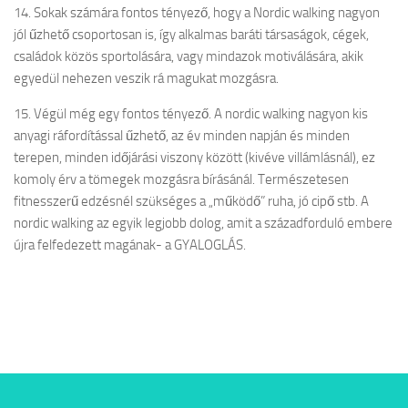
14. Sokak számára fontos tényező, hogy a Nordic walking nagyon
jól űzhető csoportosan is, így alkalmas baráti társaságok, cégek,
családok közös sportolására, vagy mindazok motiválására, akik
egyedül nehezen veszik rá magukat mozgásra.
15. Végül még egy fontos tényező. A nordic walking nagyon kis
anyagi ráfordítással űzhető, az év minden napján és minden
terepen, minden időjárási viszony között (kivéve villámlásnál), ez
komoly érv a tömegek mozgásra bírásánál. Természetesen
fitnesszerű edzésnél szükséges a „működő” ruha, jó cipő stb. A
nordic walking az egyik legjobb dolog, amit a századforduló embere
újra felfedezett magának- a GYALOGLÁS.