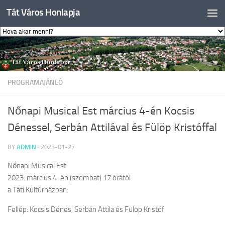
Tát Város Honlapja
Skip to content
PROGRAMAJÁNLÓ
Nőnapi Musical Est március 4-én Kocsis
Dénessel, Serbán Attilával és Fülöp Kristóffal
BY
ADMIN
·
2023-01-27
Nőnapi Musical Est
2023. március 4-én (szombat) 17 órától
a Táti Kultúrházban.
Fellép: Kocsis Dénes, Serbán Attila és Fülöp Kristóf