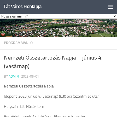
Tát Város Honlapja
Skip to content
PROGRAMAJÁNLÓ
Nemzeti Összetartozás Napja – június 4.
(vasárnap)
BY
ADMIN
·
2023-06-01
Nemzeti Összetartozás Napja
Időpont: 2023 június 4. (vasárnap) 9.30 óra (Szentmise után)
Helyszín: Tát, Hősök tere
Beszédet mond: Vajda Mónika Ebed polgármestere