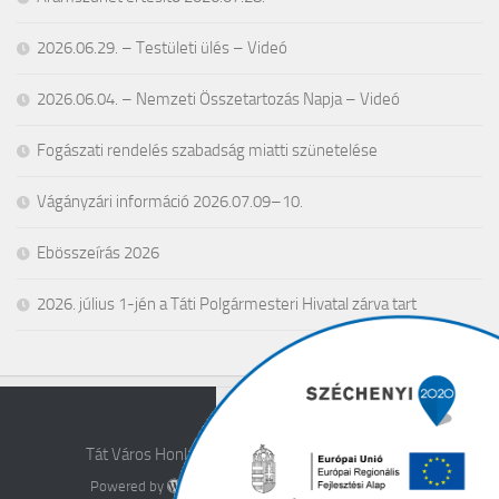
2026.06.29. – Testületi ülés – Videó
2026.06.04. – Nemzeti Összetartozás Napja – Videó
Fogászati rendelés szabadság miatti szünetelése
Vágányzári információ 2026.07.09–10.
Ebösszeírás 2026
2026. július 1-jén a Táti Polgármesteri Hivatal zárva tart
Tát Város Honlapja © 2026. All Rights Reserved.
Powered by
- Designed with the
Hueman theme