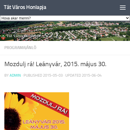
Tát Város Honlapja
Skip to content
PROGRAMAJÁNLÓ
Mozdulj rá! Leányvár, 2015. május 30.
BY
ADMIN
· PUBLISHED
2015-05-03
· UPDATED
2015-06-04