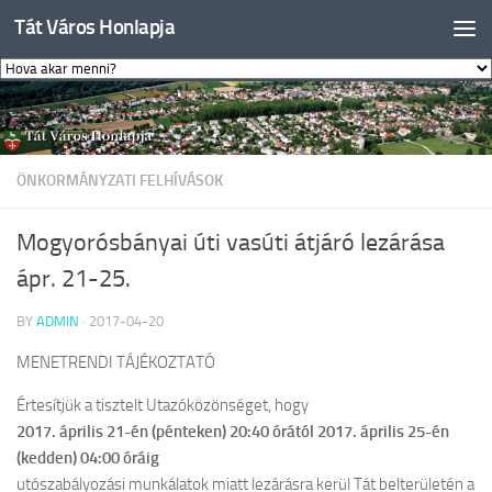
Tát Város Honlapja
Skip to content
ÖNKORMÁNYZATI FELHÍVÁSOK
Mogyorósbányai úti vasúti átjáró lezárása
ápr. 21-25.
BY
ADMIN
·
2017-04-20
MENETRENDI TÁJÉKOZTATÓ
Értesítjük a tisztelt Utazóközönséget, hogy
2017. április 21-én (pénteken) 20:40 órától 2017. április 25-én
(kedden) 04:00 óráig
utószabályozási munkálatok miatt lezárásra kerül Tát belterületén a