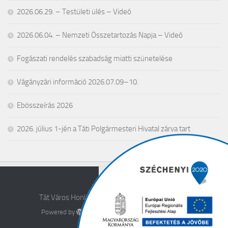
2026.06.29. – Testületi ülés – Videó
2026.06.04. – Nemzeti Összetartozás Napja – Videó
Fogászati rendelés szabadság miatti szünetelése
Vágányzári információ 2026.07.09–10.
Ebösszeírás 2026
2026. július 1-jén a Táti Polgármesteri Hivatal zárva tart
Tát Város Honlapja © 2026. All Rights Reserved.
Powered by
- Designed with the
Hueman theme