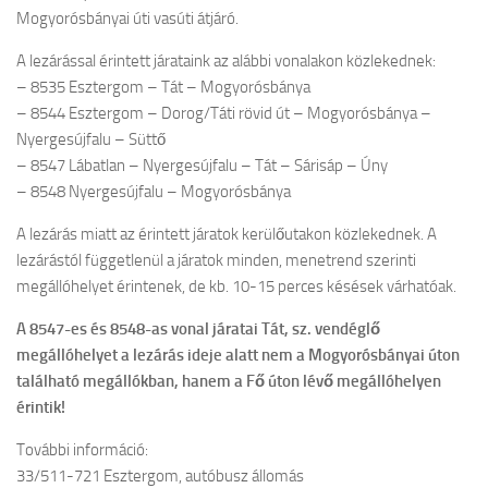
Mogyorósbányai úti vasúti átjáró.
A lezárással érintett járataink az alábbi vonalakon közlekednek:
– 8535 Esztergom – Tát – Mogyorósbánya
– 8544 Esztergom – Dorog/Táti rövid út – Mogyorósbánya –
Nyergesújfalu – Süttő
– 8547 Lábatlan – Nyergesújfalu – Tát – Sárisáp – Úny
– 8548 Nyergesújfalu – Mogyorósbánya
A lezárás miatt az érintett járatok kerülőutakon közlekednek. A
lezárástól függetlenül a járatok minden, menetrend szerinti
megállóhelyet érintenek, de kb. 10-15 perces késések várhatóak.
A 8547-es és 8548-as vonal járatai Tát, sz. vendéglő
megállóhelyet a lezárás ideje alatt nem a Mogyorósbányai úton
található megállókban, hanem a Fő úton lévő megállóhelyen
érintik!
További információ:
33/511-721 Esztergom, autóbusz állomás