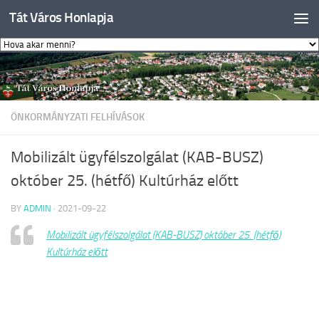
Tát Város Honlapja
Skip to content
ÖNKORMÁNYZATI FELHÍVÁSOK
Mobilizált ügyfélszolgálat (KAB-BUSZ)
október 25. (hétfő) Kultúrház előtt
BY
ADMIN
·
2021-09-22
Mobilizált ügyfélszolgálat (KAB-BUSZ) október 25. (hétfő)
Kultúrház előtt