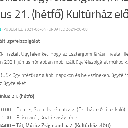
ius 21. (hétfő) Kultúrház elő
N
· PUBLISHED
2021-06-04
· UPDATED
2021-06-08
ált ügyfélszolgálat
ük Tisztelt Ügyfeleinket, hogy az Esztergomi Járási Hivatal il
én 2021. június hónapban mobilizált ügyfélszolgálat működik.
USZ ügyintézői az alábbi napokon és helyszíneken, ügyfélf
z ügyfeleket:
únius 21. (hétfő)
0:00 – Dömös, Szent István utca 2. (Faluház előtti parkoló)
1:30 – Pilismarót, Köztársaság tér 3.
4:00 – Tát, Móricz Zsigmond u. 2. (Kultúrház előtt)