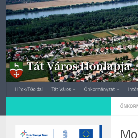
Skip to content
Hírek/Főoldal
Tát Város
Önkormányzat
Inté
ÖNKORM
Mob