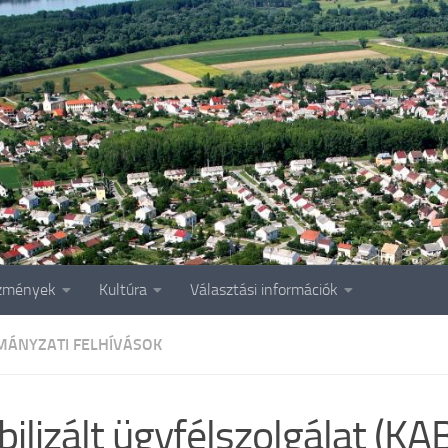
zmények
Kultúra
Választási információk
ÁNYZATI FELHÍVÁSOK
ilizált ügyfélszolgálat (K