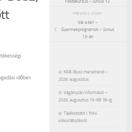
Festőkurzus – Június 12.
tt
PREVIOUS STORY
Vár a tér! –
Gyermekprogramok – Június
13-án
letékességi
KAB-Busz menetrend –
ogadási időben
2026. augusztus
Vágányzári információ –
2026. augusztus 15-től 18-ig
Tájékoztató I. fokú
vízkorlátozásról