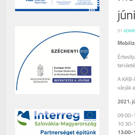
jún
BY
ADMI
Mobiliz
Értesítj
terület
A KAB-B
várják a
2021. j
09:00-1
10:30-1
13:00-1